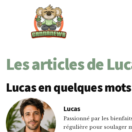
Passer
Passer
Skip
au
à
to
contenu
la
footer
principal
barre
latérale
principale
Cannanews.fr
Les articles de
Luc
Lucas en quelques mots
Lucas
Passionné par les bienfai
régulière pour soulager m