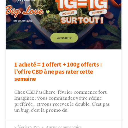
1 acheté = 1 offert + 100g offerts :
l’offre CBD à ne pas rater cette
semaine
Chez CBDPasChere, février commence fort.
Imaginez : vous commandez votre résine
préférée… et vous recevez le double. C’est pas
un bug, c’est la promo du
9 février 2026
Aucun commentaire