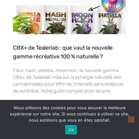
CBX+ de Tealerlab : que vaut la nouvelle
gamme récréative 100 % naturelle ?
Fleur, hash, piatella, moonrock : la nouvelle gamme
CBX+ de Tealerlab mise sur la synergie naturelle des
cannabinoïdes pour offrir de l’intensité sans molécule
de synthèse. Notre guide complet avec les prix.
Nous utilisons des cookies pour vous assurer la meilleure
expérience sur notre site. Si vous continuez à utiliser ce site,
nous estimons que vous en êtes satisfait.
Ok