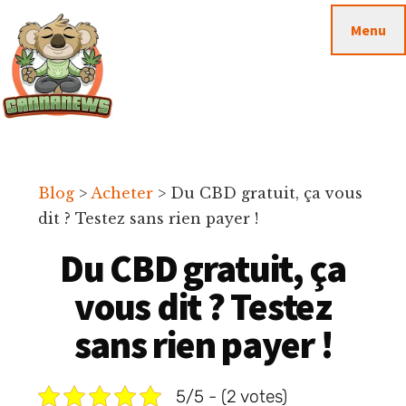
Passer
Passer
Skip
Menu
au
à
to
contenu
la
footer
principal
barre
latérale
principale
Cannanews.fr
Blog
>
Acheter
>
Du CBD gratuit, ça vous
dit ? Testez sans rien payer !
Du CBD gratuit, ça
vous dit ? Testez
sans rien payer !
5/5 - (2 votes)