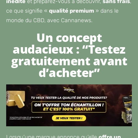
inédite
et préparez-vous à découvrir,
sans frais
,
ce que signifie «
qualité premium
» dans le
monde du CBD, avec Cannanews.
Un concept
audacieux : “Testez
gratuitement avant
d’acheter”
Lorsqu’une marque annonce qu’elle
offre un