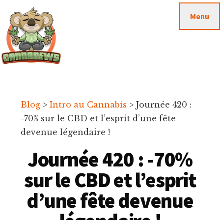
Passer
Passer
Skip
Menu
au
à
to
contenu
la
footer
principal
barre
latérale
principale
Cannanews.fr
Blog
>
Intro au Cannabis
>
Journée 420 :
-70% sur le CBD et l’esprit d’une fête
devenue légendaire !
Journée 420 : -70%
sur le CBD et l’esprit
d’une fête devenue