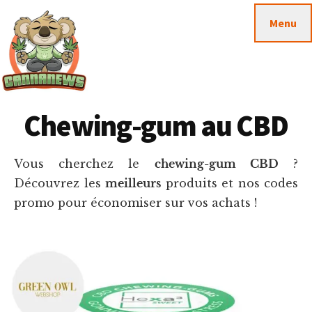
Passer
Passer
Skip
Menu
au
à
to
contenu
la
footer
principal
barre
latérale
principale
Cannanews.fr
Chewing-gum au CBD
Vous cherchez le
chewing-gum CBD
?
Découvrez les
meilleurs
produits et nos codes
promo pour économiser sur vos achats !