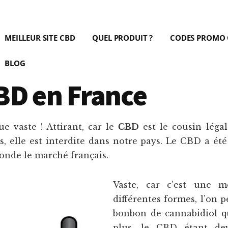
MEILLEUR SITE CBD
QUEL PRODUIT ?
CODES PROMO
BLOG
BD en France
e vaste ! Attirant, car le
CBD
est le cousin lég
, elle est interdite dans notre pays. Le CBD a ét
nonde le marché français.
Vaste, car c’est une m
différentes formes, l’on 
bonbon de cannabidiol qu
plus, le CBD étant dev