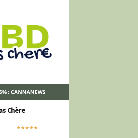
25% : CANNANEWS
as Chère
★
★
★
★
★