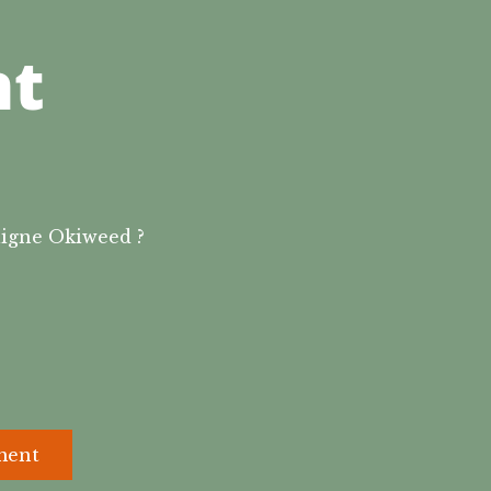
nt
ligne Okiweed ?
ment