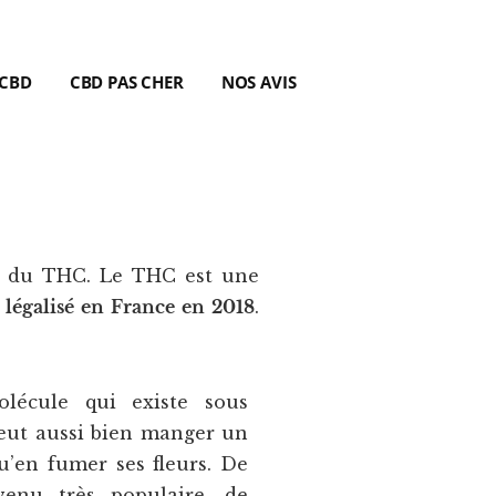
 CBD
CBD PAS CHER
NOS AVIS
al du THC. Le THC est une
é
légalisé en France en 2018
.
olécule qui existe sous
peut aussi bien manger un
’en fumer ses fleurs. De
enu très populaire, de