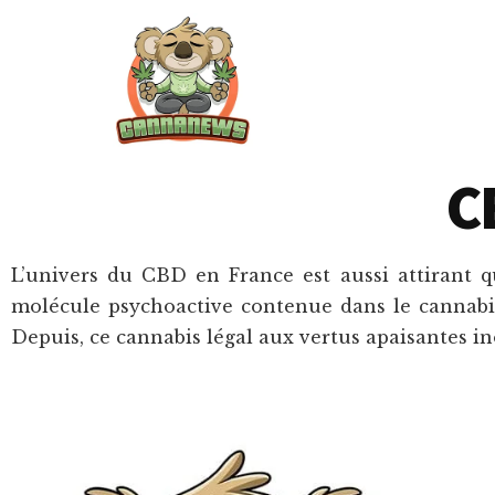
Passer
Passer
Skip
au
à
to
contenu
la
footer
principal
barre
latérale
principale
Cannanews.fr
C
L’univers du CBD en France est aussi attirant qu
molécule psychoactive contenue dans le cannabis
Depuis, ce cannabis légal aux vertus apaisantes i