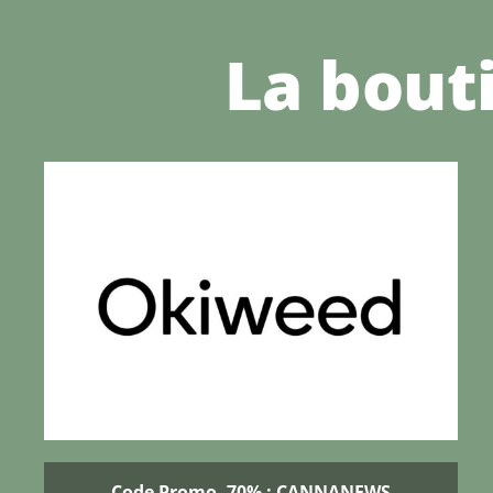
La bout
Code Promo -70% : CANNANEWS