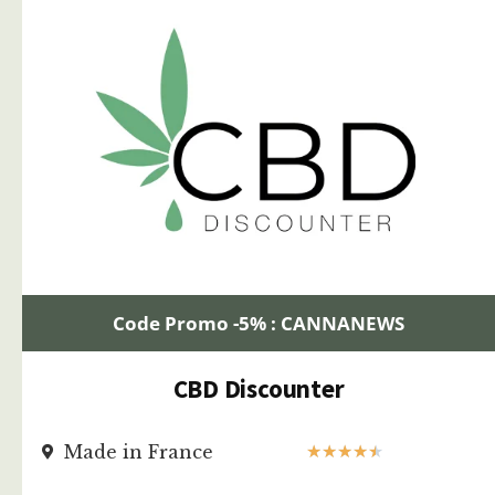
Code Promo -5% : CANNANEWS
CBD Discounter
Made in France
★
★
★
★
★