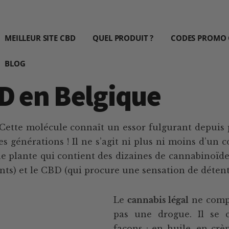
MEILLEUR SITE CBD
QUEL PRODUIT ?
CODES PROMO
BLOG
D en Belgique
s. Cette molécule connaît un essor fulgurant depuis 
s générations ! Il ne s’agit ni plus ni moins d’un 
 plante qui contient des dizaines de cannabinoïdes 
ints) et le CBD (qui procure une sensation de détente
Le
cannabis légal
ne compo
pas une drogue. Il se 
façons : en huile, en crè