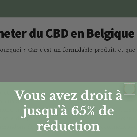
heter du CBD en Belgique
Pourquoi ? Car c’est un formidable produit, et qu
Vous avez droit à
et de lutter contre l’anxiété ;
rquable.
jusqu'à 65%
de
montrer que le CBD aurait un impact positif dans la
t contre des problèmes de dédoublement de personna
réduction
mandons de vérifier l’information directement avec