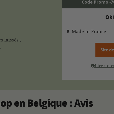
Code Promo -
Ok
Made in France
 laissés ;
;
Site d
Lire notr
op en Belgique : Avis