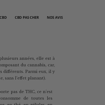
 CBD
CBD PAS CHER
NOS AVIS
plusieurs années, elle est à
composant du cannabis, car,
différents. Parmi eux, il y
, sans l’effet planant).
rte pas de THC, ce n’est
consomme de toutes les
me, en thé, en gélules, en