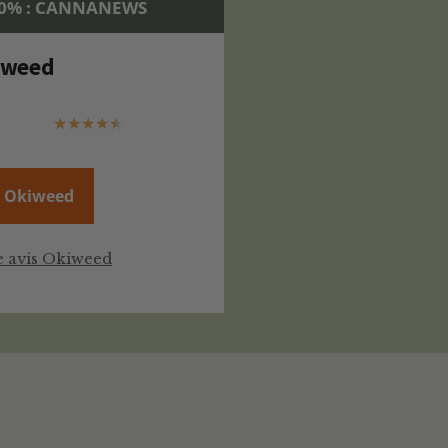
70% : CANNANEWS
iweed
★
★
★
★
★
e Okiweed
e avis Okiweed