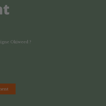
nt
ligne Okiweed ?
ment