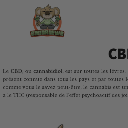
Passer
Passer
Skip
au
à
to
contenu
la
footer
principal
barre
latérale
principale
Cannanews.fr
CB
Le
CBD
, ou
cannabidiol
, est sur toutes les lèvre
présent connue dans tous les pays et par toutes le
comme vous le savez peut-être, le cannabis est une
a le THC (responsable de l’effet psychoactif des jo