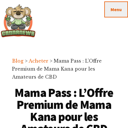
Passer
Passer
Skip
Menu
au
à
to
contenu
la
footer
principal
barre
latérale
principale
Cannanews.fr
Blog
>
Acheter
>
Mama Pass : L’Offre
Premium de Mama Kana pour les
Amateurs de CBD
Mama Pass : L’Offre
Premium de Mama
Kana pour les