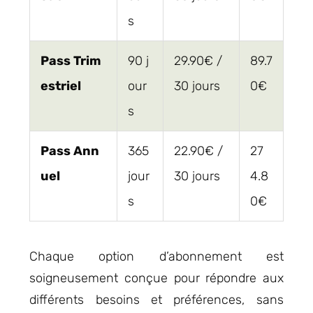
s
Pass Trim
90 j
29.90€ /
89.7
estriel
our
30 jours
0€
s
Pass Ann
365
22.90€ /
27
uel
jour
30 jours
4.8
s
0€
Chaque option d’abonnement est
soigneusement conçue pour répondre aux
différents besoins et préférences, sans