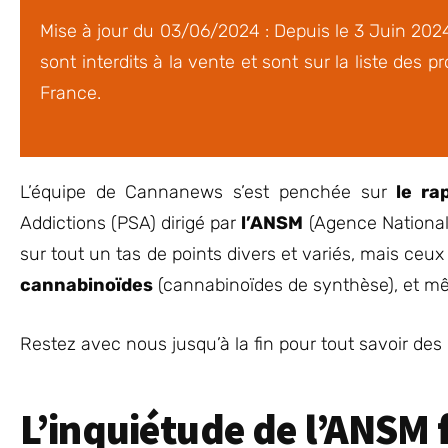
Mise à jour du 03/06/2024 : Depuis le 3 Juin 20
sont interdits à la vente et sont sur la liste des p
France.
L’équipe de Cannanews s’est penchée sur
le ra
Addictions (PSA) dirigé par
l’ANSM
(Agence National
sur tout un tas de points divers et variés, mais ceux
cannabinoïdes
(cannabinoïdes de synthèse), et m
Restez avec nous jusqu’à la fin pour tout savoir des
L’inquiétude de l’ANSM 