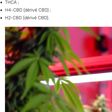
THCA ;
H4-CBD (dérivé CBD) ;
H2-CBD (dérivé CBD).