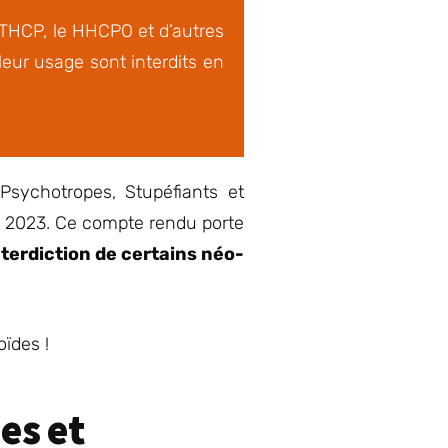
 THCP, le HHCPO et d’autres
 leur usage sont interdits en
 Psychotropes, Stupéfiants et
e 2023. Ce compte rendu porte
nterdiction de certains néo-
oïdes !
es et