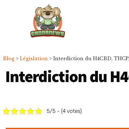
Passer
Passer
Skip
au
à
to
contenu
la
footer
principal
barre
latérale
principale
Cannanews.fr
Blog
>
Législation
>
Interdiction du H4CBD, THCP
Interdiction du H
5/5 - (4 votes)