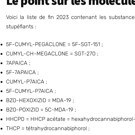
Le point sur les molécul
Voici la liste de fin 2023 contenant les substan
stupéfiants :
5F-CUMYL-PEGACLONE = 5F-SGT-151 ;
CUMYL-CH-MEGACLONE = SGT-270 ;
7APAICA ;
5F-7APAICA ;
CUMYL-P7AICA ;
5F-CUMYL-P7AICA ;
BZO-HEXOXIZID = MDA-19 ;
BZO-POXIZID = 5C-MDA-19 ;
HHCPO = HHCP acétate = hexahydrocannabiphorol-
THCP = tétrahydrocannabiphorol ;