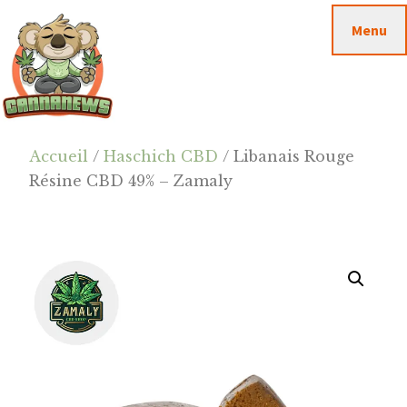
Passer
Passer
Skip
Menu
au
à
to
contenu
la
footer
principal
barre
latérale
principale
Cannanews.fr
Accueil
/
Haschich CBD
/ Libanais Rouge
Résine CBD 49% – Zamaly