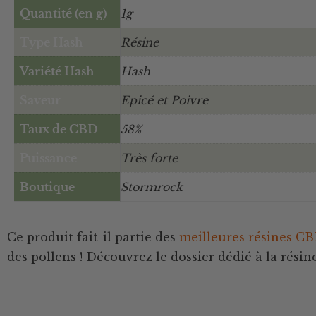
Quantité (en g)
1g
Type Hash
Résine
Variété Hash
Hash
Saveur
Epicé et Poivre
Taux de CBD
58%
Puissance
Très forte
Boutique
Stormrock
Ce produit fait-il partie des
meilleures résines C
des pollens ! Découvrez le dossier dédié à la rés