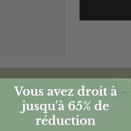
autres produits Stormro
Vous avez droit à
jusqu'à 65%
de
réduction