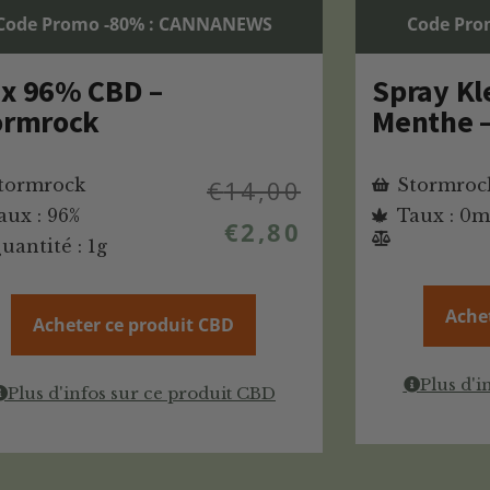
Code Promo -80% : CANNANEWS
Code Pro
x 96% CBD –
Spray Kl
ormrock
Menthe 
tormrock
€
14,00
Stormroc
aux : 96%
Taux : 0
€
2,80
uantité : 1g
Ache
Acheter ce produit CBD
Plus d'i
Plus d'infos sur ce produit CBD