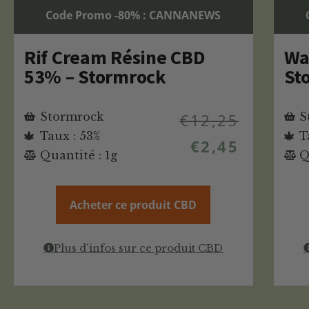
Code Promo -80% : CANNANEWS
Rif Cream Résine CBD
Wa
53% – Stormrock
St
Stormrock
€
12,25
S
Taux : 53%
T
€
2,45
Quantité : 1g
Q
Acheter ce produit CBD
Plus d'infos sur ce produit CBD