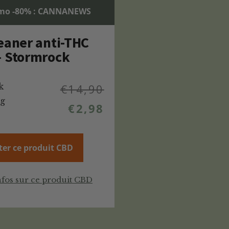
mo -80% : CANNANEWS
eaner anti-THC
– Stormrock
k
€
14,90
mg
€
2,98
ter ce produit CBD
nfos sur ce produit CBD