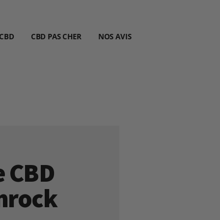
 CBD
CBD PAS CHER
NOS AVIS
e CBD
mrock