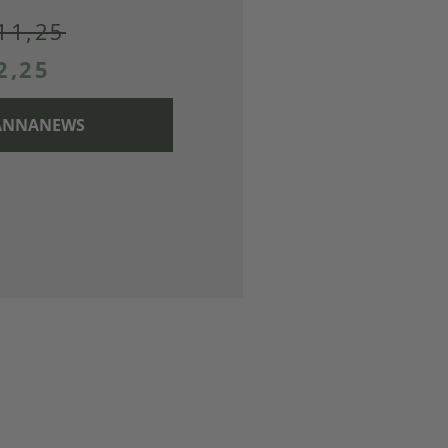
11,25
2,25
 CANNANEWS