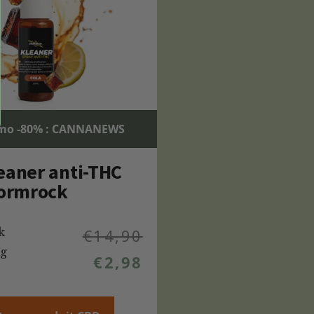
mo -80% : CANNANEWS
eaner anti-THC
tormrock
k
€
14,90
mg
€
2,98