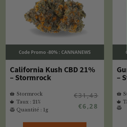
Code Promo -80% : CANNANEWS
California Kush CBD 21%
Gu
– Stormrock
– 
Stormrock
€
31,43
S
Taux : 21%
T
€
6,28
Quantité : 1g