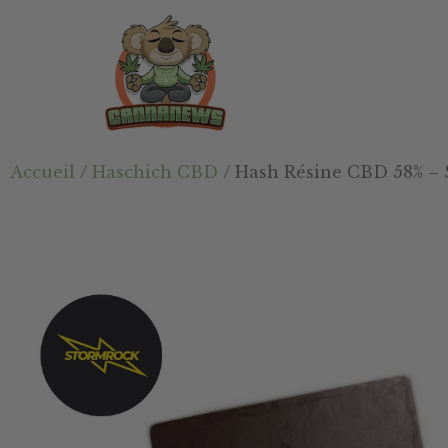
Passer
Passer
Skip
au
à
to
contenu
la
footer
principal
barre
latérale
principale
Cannanews.fr
Accueil
/
Haschich CBD
/ Hash Résine CBD 58% –