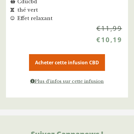
Cducbd
thé vert
Effet relaxant
€
11,99
€
10,19
Acheter cette infusion CBD
Plus d'infos sur cette infusion
Suivez Cannanews !