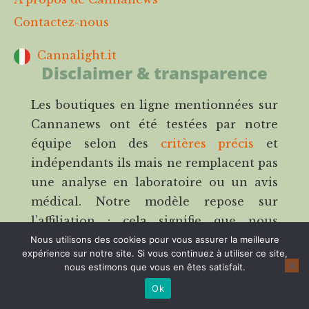
Contactez-nous
Cannalight.it
Disclaimer & transparence
Les boutiques en ligne mentionnées sur
Cannanews ont été testées par notre
équipe selon des
critères précis
et
indépendants ils mais ne remplacent pas
une analyse en laboratoire ou un avis
médical. Notre modèle repose sur
l’affiliation : cela signifie que nous
pouvons percevoir une commission si
Nous utilisons des cookies pour vous assurer la meilleure
expérience sur notre site. Si vous continuez à utiliser ce site,
vous passez commande via nos liens,
nous estimons que vous en êtes satisfait.
sans aucun surcoût pour vous. La
Ok
transparence fait partie intégrante de