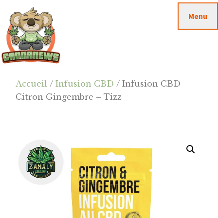
Passer
Passer
Skip
Menu
au
à
to
contenu
la
footer
principal
barre
latérale
principale
Cannanews.fr
Accueil
/
Infusion CBD
/ Infusion CBD
Citron Gingembre – Tizz