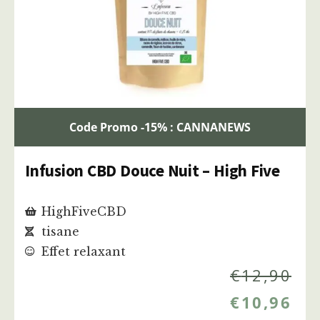
Code Promo -15% : CANNANEWS
Infusion CBD Douce Nuit – High Five
HighFiveCBD
tisane
Effet relaxant
€
12,90
€
10,96