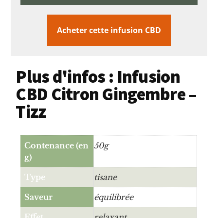
Acheter cette infusion CBD
Plus d'infos : Infusion
CBD Citron Gingembre –
Tizz
Contenance (en
50g
g)
Type
tisane
Saveur
équilibrée
Effet
relaxant