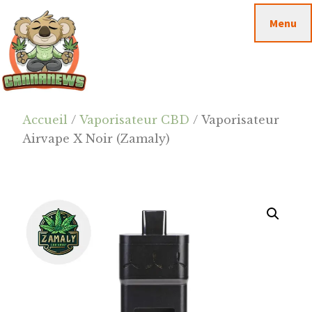
Passer
Passer
Skip
Menu
au
à
to
contenu
la
footer
principal
barre
latérale
principale
Cannanews.fr
Accueil
/
Vaporisateur CBD
/ Vaporisateur
Airvape X Noir (Zamaly)