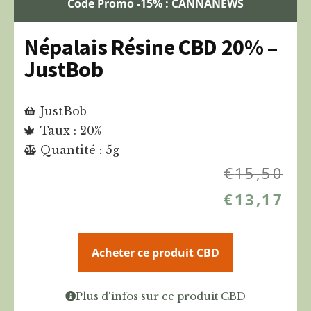
Code Promo -15% : CANNANEWS
Népalais Résine CBD 20% –
JustBob
JustBob
Taux : 20%
Quantité : 5g
€
15,50
€
13,17
Acheter ce produit CBD
Plus d'infos sur ce produit CBD