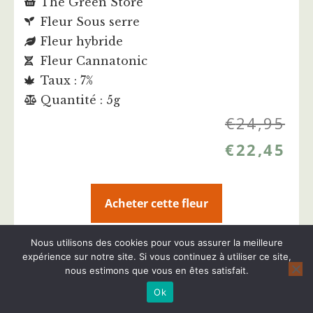
The Green Store
Fleur Sous serre
Fleur hybride
Fleur Cannatonic
Taux : 7%
Quantité : 5g
€
24,95
€
22,45
Acheter cette fleur
Nous utilisons des cookies pour vous assurer la meilleure
Plus d'infos sur cette fleur CBD
expérience sur notre site. Si vous continuez à utiliser ce site,
nous estimons que vous en êtes satisfait.
Ok