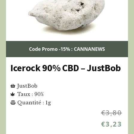
Code Promo -15% : CANNANEWS
Icerock 90% CBD – JustBob
JustBob
Taux : 90%
Quantité : 1g
€
3,80
€
3,23