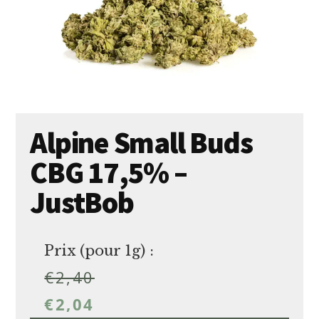
Alpine Small Buds
CBG 17,5% –
JustBob
Prix (pour 1g) :
€
2,40
€
2,04