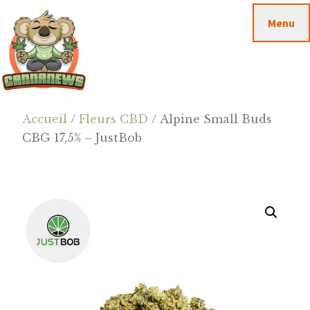
Passer
Passer
Skip
Menu
au
à
to
contenu
la
footer
principal
barre
latérale
principale
Cannanews.fr
Accueil
/
Fleurs CBD
/ Alpine Small Buds
CBG 17,5% – JustBob