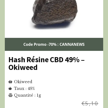
Code Promo -70% : CANNANEWS
Hash Résine CBD 49% –
Okiweed
Okiweed
Taux : 49%
Quantité : 1g
€
5,10