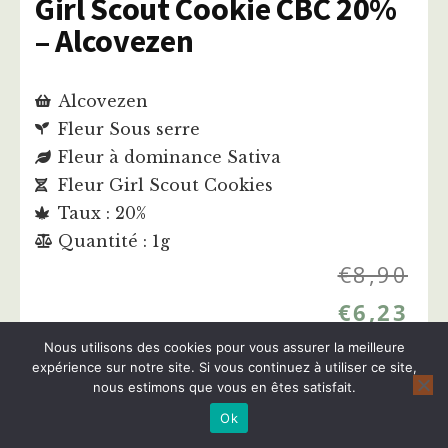
Girl Scout Cookie CBC 20%
– Alcovezen
Alcovezen
Fleur Sous serre
Fleur à dominance Sativa
Fleur Girl Scout Cookies
Taux : 20%
Quantité : 1g
€
8,90
€
6,23
Nous utilisons des cookies pour vous assurer la meilleure
expérience sur notre site. Si vous continuez à utiliser ce site,
Acheter cette fleur
nous estimons que vous en êtes satisfait.
Ok