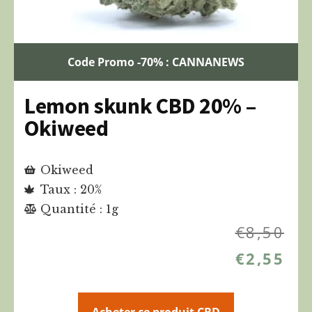
Code Promo -70% : CANNANEWS
Lemon skunk CBD 20% –
Okiweed
Okiweed
Taux : 20%
Quantité : 1g
€
8,50
€
2,55
Acheter ce produit CBD