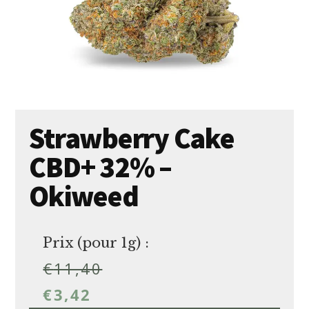
Strawberry Cake
CBD+ 32% –
Okiweed
Prix (pour 1g) :
€
11,40
€
3,42