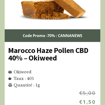
Code Promo -70% : CANNANEWS
Marocco Haze Pollen CBD
40% – Okiweed
Okiweed
Taux : 40%
Quantité : 1g
€
5,00
€
1,50