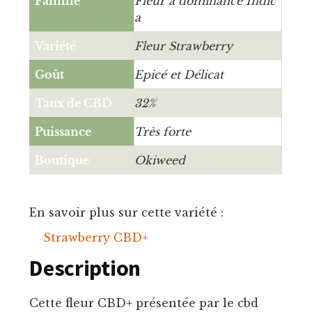
Famille
Fleur à dominance Indic
a
Variété
Fleur Strawberry
Goût
Epicé et Délicat
Taux de CBD
32%
Puissance
Très forte
Boutique
Okiweed
En savoir plus sur cette variété :
Strawberry CBD+
Description
Cette fleur CBD+ présentée par le cbd