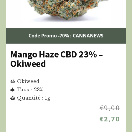
Code Promo -70% : CANNANEWS
Mango Haze CBD 23% –
Okiweed
Okiweed
Taux : 23%
Quantité : 1g
€
9,00
€
2,70