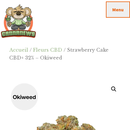
Passer
Passer
Skip
Menu
au
à
to
contenu
la
footer
principal
barre
latérale
principale
Cannanews.fr
Accueil
/
Fleurs CBD
/ Strawberry Cake
CBD+ 32% – Okiweed