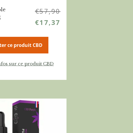
le
€
57,90
%
€
17,37
ter ce produit CBD
nfos sur ce produit CBD