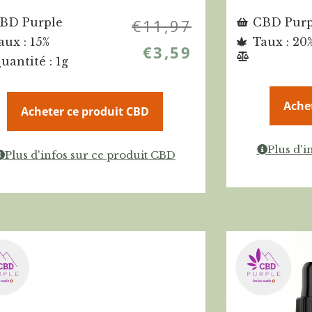
BD Purple
€
11,97
CBD Purp
aux : 15%
Taux : 20
€
3,59
uantité : 1g
Ache
Acheter ce produit CBD
Plus d'i
Plus d'infos sur ce produit CBD