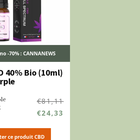
mo -70% : CANNANEWS
D 40% Bio (10ml)
rple
le
€
81,11
%
€
24,33
ter ce produit CBD