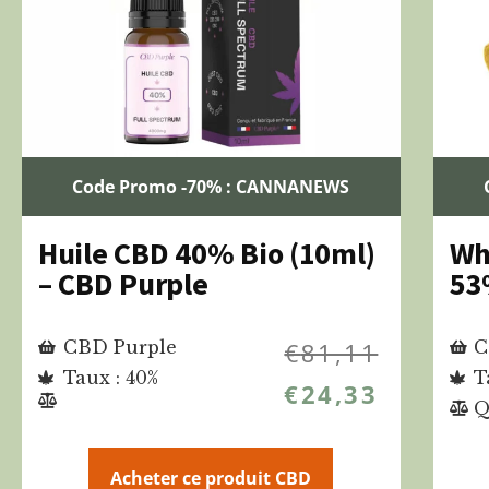
Code Promo -70% : CANNANEWS
Huile CBD 40% Bio (10ml)
Wh
– CBD Purple
53
CBD Purple
€
81,11
C
Taux : 40%
T
€
24,33
Q
Acheter ce produit CBD