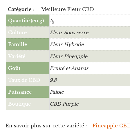
Catégorie :
Meilleure Fleur CBD
Quantité (en g)
1g
Culture
Fleur Sous serre
Famille
Fleur Hybride
Variété
Fleur Pineapple
Goût
Fruité et Ananas
Taux de CBD
9.8
Puissance
Faible
Boutique
CBD Purple
En savoir plus sur cette variété :
Pineapple CB