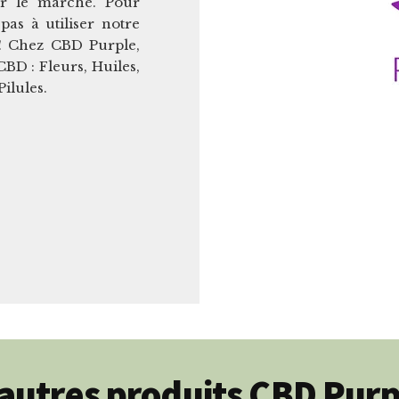
ur le marché. Pour
pas à utiliser notre
! Chez CBD Purple,
D : Fleurs, Huiles,
ilules.
autres produits CBD Purp