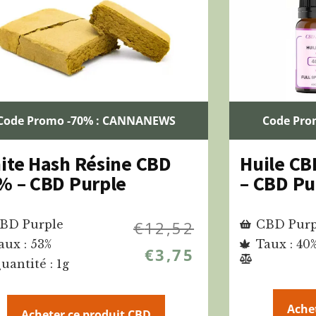
Code Promo -70% : CANNANEWS
Code Pro
ite Hash Résine CBD
Huile CB
% – CBD Purple
– CBD Pu
BD Purple
€
12,52
CBD Purp
aux : 53%
Taux : 40
€
3,75
uantité : 1g
Ache
Acheter ce produit CBD