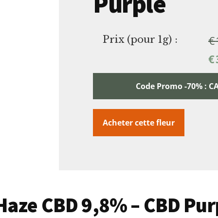
Purple
€
Prix (pour 1g) :
€
Code Promo -70% :
Acheter cette fleur
e Haze CBD 9,8% – CBD Pur