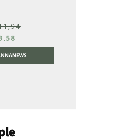
11,94
3,58
 CANNANEWS
ple