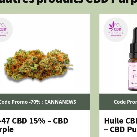
Code Promo -70% : CANNANEWS
Code Pro
-47 CBD 15% – CBD
Huile CB
rple
– CBD Pu