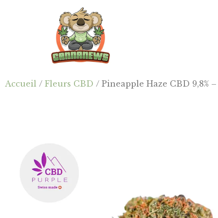
Passer
Passer
Skip
au
à
to
contenu
la
footer
principal
barre
latérale
principale
Cannanews.fr
Accueil
/
Fleurs CBD
/ Pineapple Haze CBD 9,8% 