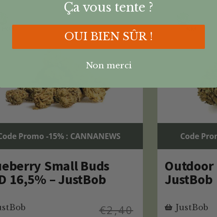
Ça vous tente ?
OUI BIEN SÛR !
Non merci
Code Promo -15% : CANNANEWS
Code Pro
ueberry Small Buds
Outdoor 
D 16,5% – JustBob
JustBob
ustBob
€
2,40
JustBob