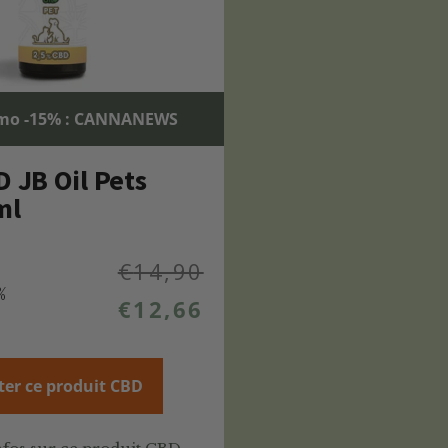
mo -15% : CANNANEWS
D JB Oil Pets
ml
€
14,90
%
€
12,66
ter ce produit CBD