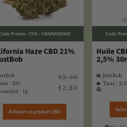
Code Promo -15% : CANNANEWS
Code Pro
lifornia Haze CBD 21%
Huile CB
JustBob
2,5% 30
ustBob
€
3,30
JustBob
aux : 21%
Taux : 2.5
€
2,80
uantité : 1g
Ache
Acheter ce produit CBD