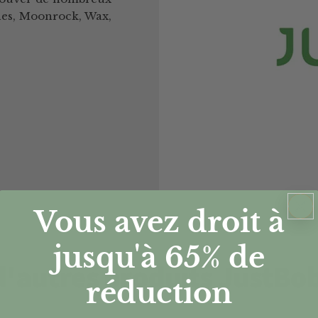
ines, Moonrock, Wax,
Vous avez droit à
jusqu'à 65%
de
'autres produits JustBo
réduction