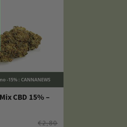
mo -15% : CANNANEWS
Mix CBD 15% –
€
2,80