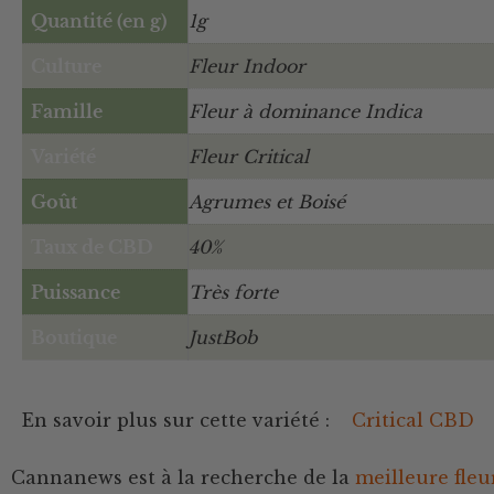
Quantité (en g)
1g
Culture
Fleur Indoor
Famille
Fleur à dominance Indica
Variété
Fleur Critical
Goût
Agrumes et Boisé
Taux de CBD
40%
Puissance
Très forte
Boutique
JustBob
En savoir plus sur cette variété :
Critical CBD
Cannanews est à la recherche de la
meilleure fle