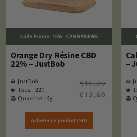
Code Promo -15% : CANNANEWS
Orange Dry Résine CBD
Ca
22% – JustBob
– 
JustBob
€
16,00
J
Taux : 22%
T
€
13,60
Quantité : 5g
Q
Acheter ce produit CBD