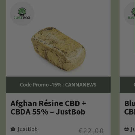
Code Promo -15% : CANNANEWS
Afghan Résine CBD +
Bl
CBDA 55% – JustBob
CB
JustBob
€
22,00
J