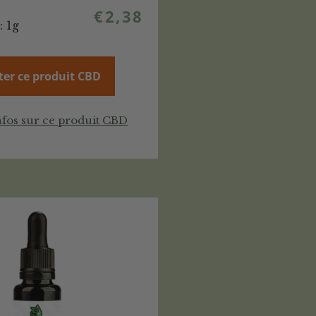
€
2,38
: 1g
ter ce produit CBD
nfos sur ce produit CBD