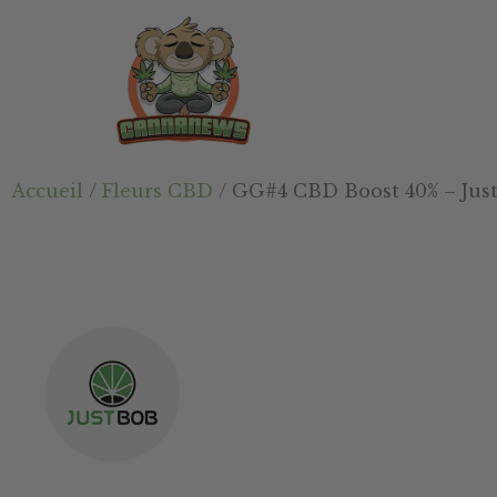
Passer
Passer
Skip
au
à
to
contenu
la
footer
principal
barre
latérale
principale
Cannanews.fr
Accueil
/
Fleurs CBD
/ GG#4 CBD Boost 40% – Jus