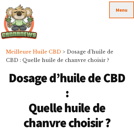
Passer
Passer
Skip
Menu
au
à
to
contenu
la
footer
principal
barre
latérale
principale
Cannanews.fr
Meilleure Huile CBD
>
Dosage d’huile de
CBD : Quelle huile de chanvre choisir ?
Dosage d’huile de CBD
:
Quelle huile de
chanvre choisir ?