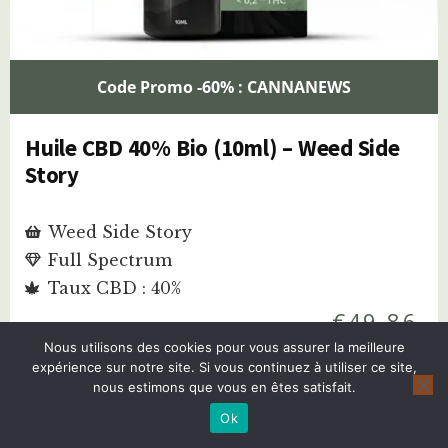
Code Promo -60% : CANNANEWS
Huile CBD 40% Bio (10ml) – Weed Side
Story
Weed Side Story
Full Spectrum
Taux CBD : 40%
€
49,86
Nous utilisons des cookies pour vous assurer la meilleure
€
19,94
expérience sur notre site. Si vous continuez à utiliser ce site,
nous estimons que vous en êtes satisfait.
Ok
Acheter cette huile