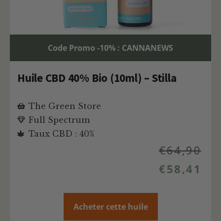
Code Promo -10% : CANNANEWS
Huile CBD 40% Bio (10ml) – Stilla
The Green Store
Full Spectrum
Taux CBD : 40%
€
64,90
€
58,41
Acheter cette huile