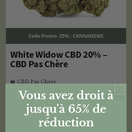
Code Promo -25% : CANNANEWS
White Widow CBD 20% –
CBD Pas Chère
CBD Pas Chère
Taux : 20%
Vous avez droit à
Quantité : 1g
jusqu'à 65%
de
€
5,46
€
4,09
réduction