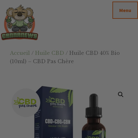
Passer
Passer
Skip
Menu
au
à
to
contenu
la
footer
principal
barre
latérale
principale
Cannanews.fr
Accueil
/
Huile CBD
/ Huile CBD 40% Bio
(10ml) – CBD Pas Chère