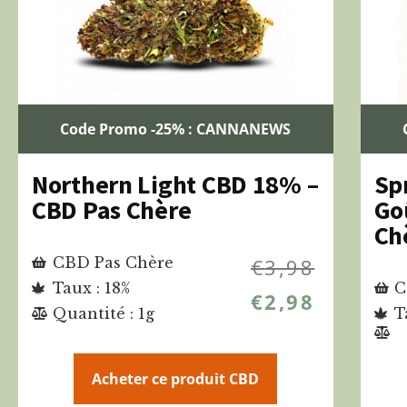
Code Promo -25% : CANNANEWS
Northern Light CBD 18% –
Sp
CBD Pas Chère
Go
Ch
CBD Pas Chère
€
3,98
Taux : 18%
C
€
2,98
Quantité : 1g
T
Acheter ce produit CBD