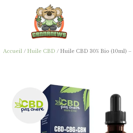
Passer
Passer
Skip
au
à
to
contenu
la
footer
principal
barre
latérale
principale
Cannanews.fr
Accueil
/
Huile CBD
/ Huile CBD 30% Bio (10ml) 