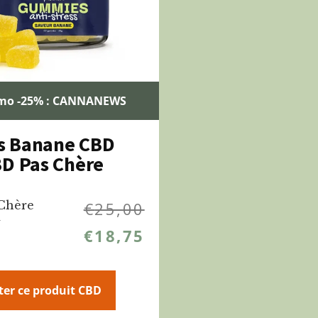
mo -25% : CANNANEWS
 Banane CBD
D Pas Chère
Chère
€
25,00
%
€
18,75
ter ce produit CBD