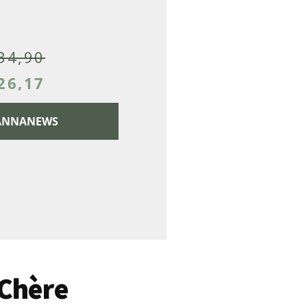
34,90
26,17
 CANNANEWS
 Chère