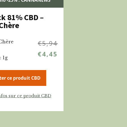
ck 81% CBD –
 Chère
Chère
€
5,94
€
4,45
: 1g
ter ce produit CBD
nfos sur ce produit CBD