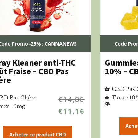
Code Promo -25% : CANNANEWS
Code Pro
ray Kleaner anti-THC
Gummies
ût Fraise – CBD Pas
10% – CB
ère
CBD Pas 
BD Pas Chère
€
14,88
Taux : 10
aux : 0mg
€
11,16
Ache
Acheter ce produit CBD