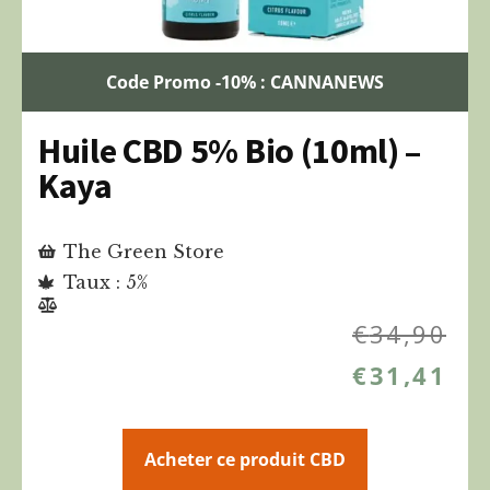
Code Promo -10% : CANNANEWS
Huile CBD 5% Bio (10ml) –
Kaya
The Green Store
Taux : 5%
€
34,90
€
31,41
Acheter ce produit CBD