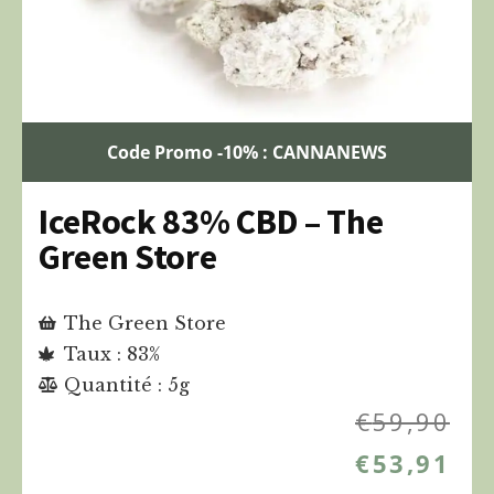
Code Promo -10% : CANNANEWS
IceRock 83% CBD – The
Green Store
The Green Store
Taux : 83%
Quantité : 5g
€
59,90
€
53,91