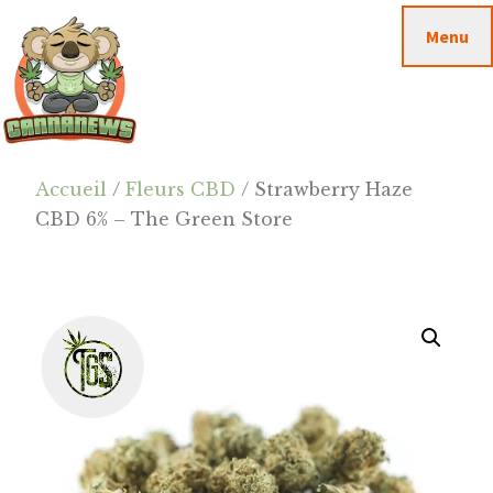
Passer
Passer
Skip
Menu
au
à
to
contenu
la
footer
principal
barre
latérale
principale
Cannanews.fr
Accueil
/
Fleurs CBD
/ Strawberry Haze
CBD 6% – The Green Store