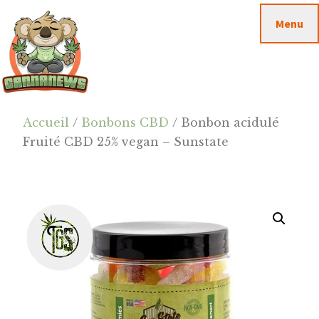
Passer
Passer
Skip
Menu
au
à
to
contenu
la
footer
principal
barre
latérale
principale
Cannanews.fr
Accueil
/
Bonbons CBD
/ Bonbon acidulé
Fruité CBD 25% vegan – Sunstate