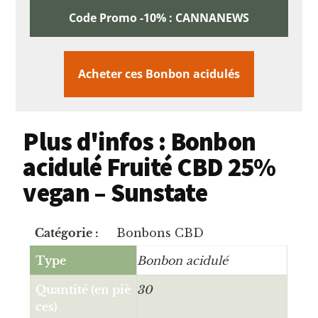
Code Promo -10% : CANNANEWS
Acheter ces Bonbon acidulés
Plus d'infos : Bonbon
acidulé Fruité CBD 25%
vegan – Sunstate
Catégorie :
Bonbons CBD
Type
Bonbon acidulé
Quantité (en piè
30
ces)