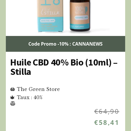
Code Promo -10% : CANNANEWS
Huile CBD 40% Bio (10ml) –
Stilla
The Green Store
Taux : 40%
€
64,90
€
58,41