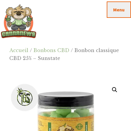
Passer
Passer
Skip
Menu
au
à
to
contenu
la
footer
principal
barre
latérale
principale
Cannanews.fr
Accueil
/
Bonbons CBD
/ Bonbon classique
CBD 25% – Sunstate