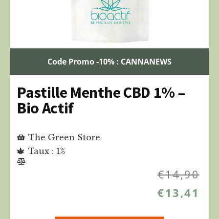
Code Promo -10% : CANNANEWS
Pastille Menthe CBD 1% –
Bio Actif
The Green Store
Taux : 1%
€
14,90
€
13,41