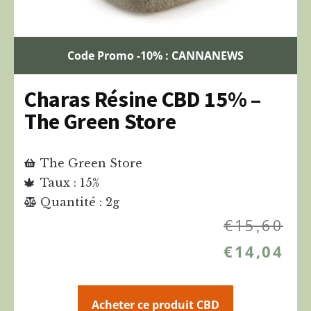
Code Promo -10% : CANNANEWS
Charas Résine CBD 15% –
The Green Store
The Green Store
Taux : 15%
Quantité : 2g
€
15,60
€
14,04
Acheter ce produit CBD