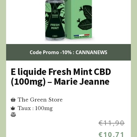
Code Promo -10% : CANNANEWS
E liquide Fresh Mint CBD
(100mg) – Marie Jeanne
The Green Store
Taux : 100mg
€
11,90
€
10,71