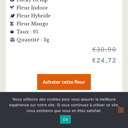
Fleur Indoor
Fleur Hybride
Fleur Mango
Taux : 9%
Quantité : 3g
€
30,90
€
24,72
Acheter cette fleur
Nous utilisons des cookies pour vous assurer la meilleure
Plus d'infos sur cette fleur CBD
expérience sur notre site. Si vous continuez à utiliser ce site,
nous estimons que vous en êtes satisfait.
Ok