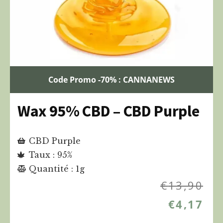
Code Promo -70% : CANNANEWS
Wax 95% CBD – CBD Purple
CBD Purple
Taux : 95%
Quantité : 1g
€
13,90
€
4,17