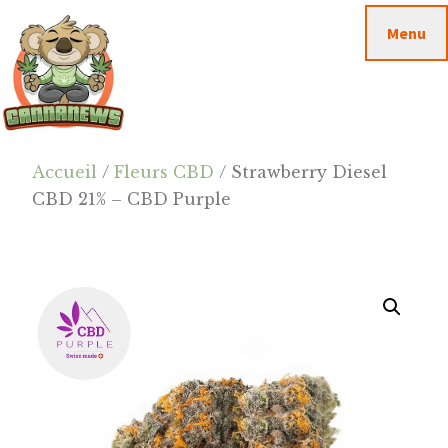
Passer
Passer
Skip
Menu
au
à
to
contenu
la
footer
principal
barre
latérale
principale
Cannanews.fr
Accueil
/
Fleurs CBD
/ Strawberry Diesel
CBD 21% – CBD Purple