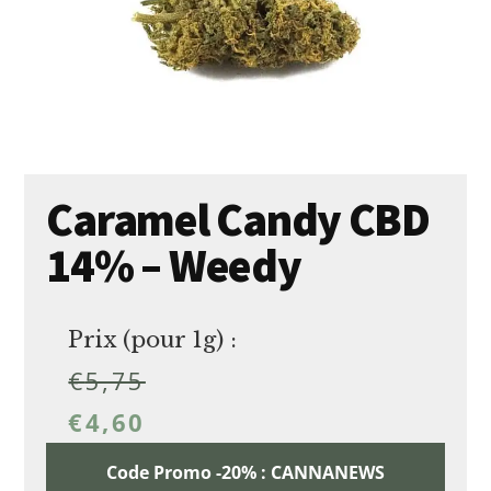
Caramel Candy CBD
14% – Weedy
Prix (pour 1g) :
€
5,75
€
4,60
Code Promo -20% : CANNANEWS