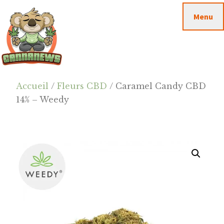
Passer
Passer
Skip
Menu
au
à
to
contenu
la
footer
principal
barre
latérale
principale
Cannanews.fr
Accueil
/
Fleurs CBD
/ Caramel Candy CBD
14% – Weedy