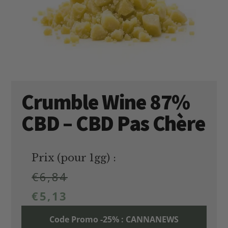
Crumble Wine 87%
CBD – CBD Pas Chère
Prix (pour 1gg) :
€
6,84
€
5,13
Code Promo -25% : CANNANEWS