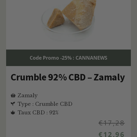
Code Promo -25% : CANNANEWS
Crumble 92% CBD – Zamaly
Zamaly
Type : Crumble CBD
Taux CBD : 92%
€
17,28
€
12,96