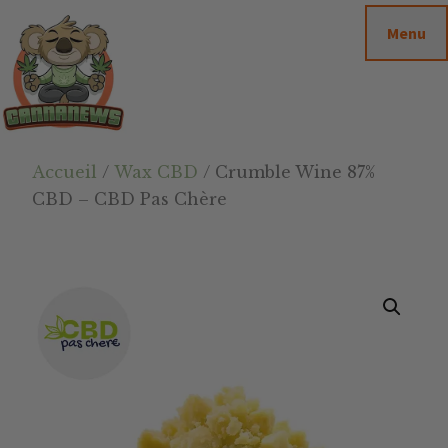
Passer
Passer
Skip
Menu
au
à
to
contenu
la
footer
principal
barre
latérale
principale
Cannanews.fr
Accueil
/
Wax CBD
/ Crumble Wine 87%
CBD – CBD Pas Chère