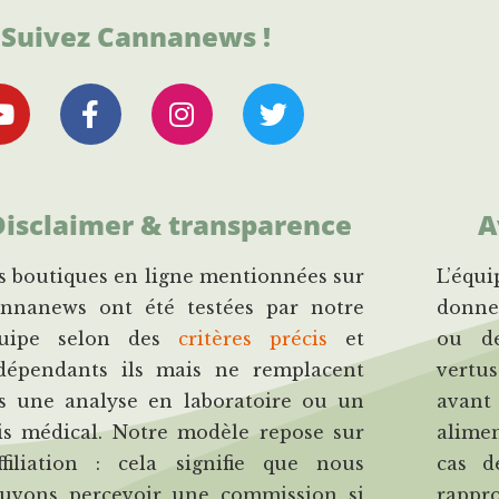
Suivez Cannanews !
Disclaimer & transparence
A
s boutiques en ligne mentionnées sur
L’éq
nnanews ont été testées par notre
donne
uipe selon des
critères précis
et
ou de
dépendants ils mais ne remplacent
vertus
s une analyse en laboratoire ou un
avan
is médical. Notre modèle repose sur
alime
affiliation : cela signifie que nous
cas d
uvons percevoir une commission si
rapp