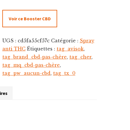
Voir ce Booster CBD
UGS :
cd5fa55cf57c
Catégorie :
Spray
anti THC
Étiquettes :
tag_avisok
,
tag_brand_cbd-pas-chère
,
tag_cher
,
tag_mq_cbd-pas-chère
,
tag_pw_aucun-cbd
,
tag_tx_0
ires