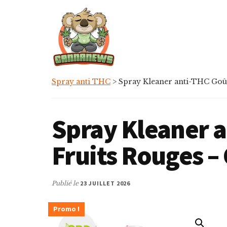
Passer
Passer
Skip
au
à
to
contenu
la
footer
principal
barre
latérale
principale
Cannanews.fr
Spray anti THC
>
Spray Kleaner anti-THC Goû
Spray Kleaner 
Fruits Rouges –
Publié le
23 JUILLET 2026
Promo !