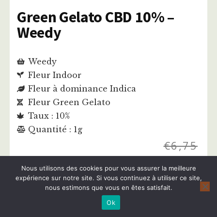
Green Gelato CBD 10% –
Weedy
Weedy
Fleur Indoor
Fleur à dominance Indica
Fleur Green Gelato
Taux : 10%
Quantité : 1g
€
6,75
€
5,40
Nous utilisons des cookies pour vous assurer la meilleure
expérience sur notre site. Si vous continuez à utiliser ce site,
nous estimons que vous en êtes satisfait.
Acheter cette fleur
Ok