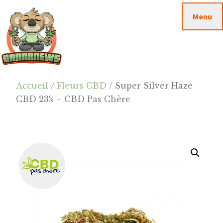
Passer
Passer
Skip
Menu
au
à
to
contenu
la
footer
principal
barre
latérale
principale
Cannanews.fr
Accueil
/
Fleurs CBD
/ Super Silver Haze
CBD 23% – CBD Pas Chère