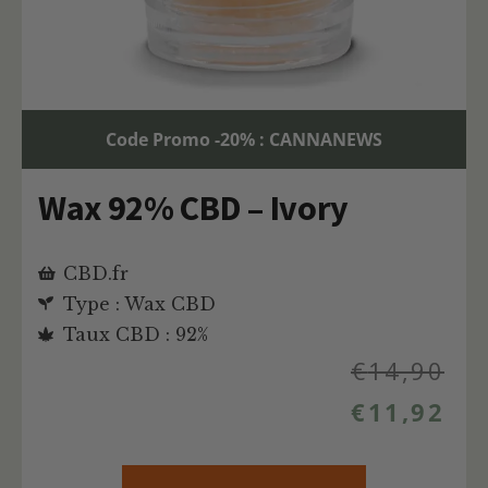
Code Promo -20% : CANNANEWS
Wax 92% CBD – Ivory
CBD.fr
Type : Wax CBD
Taux CBD : 92%
€
14,90
€
11,92