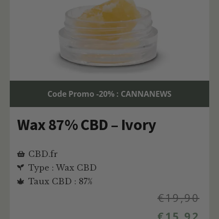
Code Promo -20% : CANNANEWS
Wax 87% CBD – Ivory
CBD.fr
Type : Wax CBD
Taux CBD : 87%
€
19,90
€
15,92