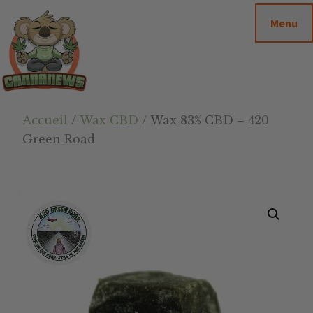
Passer
Passer
Skip
Menu
au
à
to
contenu
la
footer
principal
barre
latérale
principale
Cannanews.fr
Accueil
/
Wax CBD
/ Wax 83% CBD – 420
Green Road