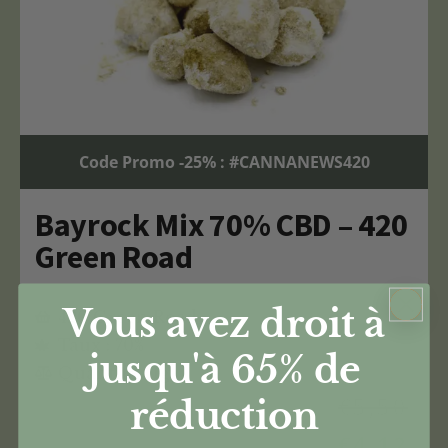
Code Promo -25% : #CANNANEWS420
Bayrock Mix 70% CBD – 420
Green Road
Vous avez droit à
420 Green Road
Taux : 70%
jusqu'à 65%
de
Quantité : 1g
€
5,50
réduction
€
4,12