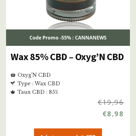
Code Promo -55% : CANNANEWS
Wax 85% CBD – Oxyg’N CBD
Oxyg'N CBD
Type : Wax CBD
Taux CBD : 85%
€
19,96
€
8,98