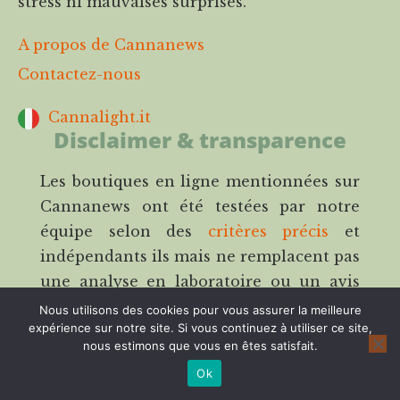
stress ni mauvaises surprises.
A propos de Cannanews
Contactez-nous
Cannalight.it
Disclaimer & transparence
Les boutiques en ligne mentionnées sur
Cannanews ont été testées par notre
équipe selon des
critères précis
et
indépendants ils mais ne remplacent pas
une analyse en laboratoire ou un avis
médical. Notre modèle repose sur
Nous utilisons des cookies pour vous assurer la meilleure
expérience sur notre site. Si vous continuez à utiliser ce site,
l’affiliation : cela signifie que nous
nous estimons que vous en êtes satisfait.
pouvons percevoir une commission si
Ok
vous passez commande via nos liens,