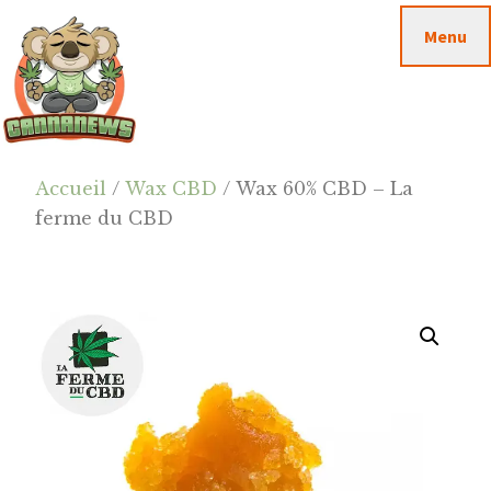
Passer
Passer
Skip
Menu
au
à
to
contenu
la
footer
principal
barre
latérale
principale
Cannanews.fr
Accueil
/
Wax CBD
/ Wax 60% CBD – La
ferme du CBD