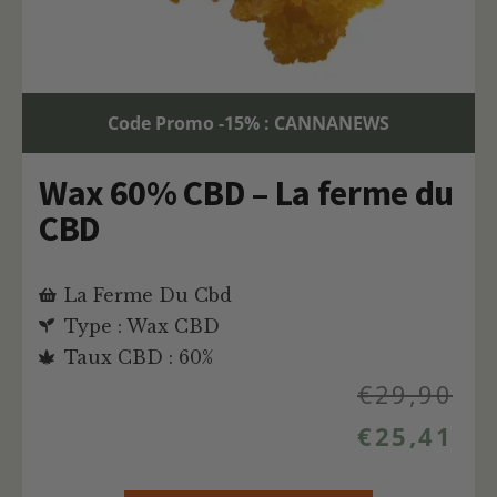
Code Promo -15% : CANNANEWS
Wax 60% CBD – La ferme du
CBD
La Ferme Du Cbd
Type : Wax CBD
Taux CBD : 60%
€
29,90
€
25,41