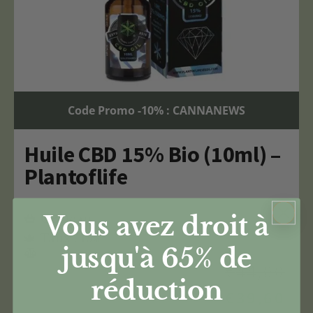
Code Promo -10% : CANNANEWS
Huile CBD 15% Bio (10ml) –
Plantoflife
Vous avez droit à
CBDeau
Taux : 15%
jusqu'à 65%
de
€
44,00
réduction
€
39,60