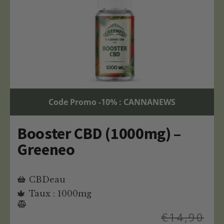
Code Promo -10% : CANNANEWS
Booster CBD (1000mg) –
Greeneo
CBDeau
Taux : 1000mg
€
14,90