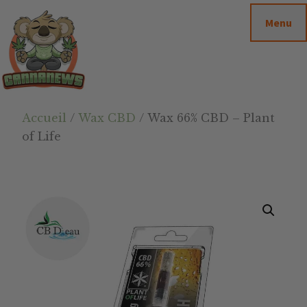
Passer
Passer
Skip
Menu
au
à
to
contenu
la
footer
principal
barre
latérale
principale
Cannanews.fr
Accueil
/
Wax CBD
/ Wax 66% CBD – Plant
of Life