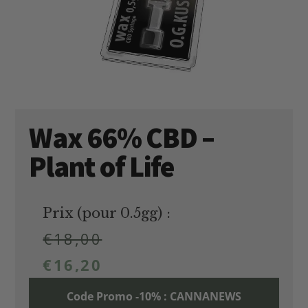
Wax 66% CBD –
Plant of Life
Prix (pour 0.5gg) :
€
18,00
€
16,20
Code Promo -10% : CANNANEWS