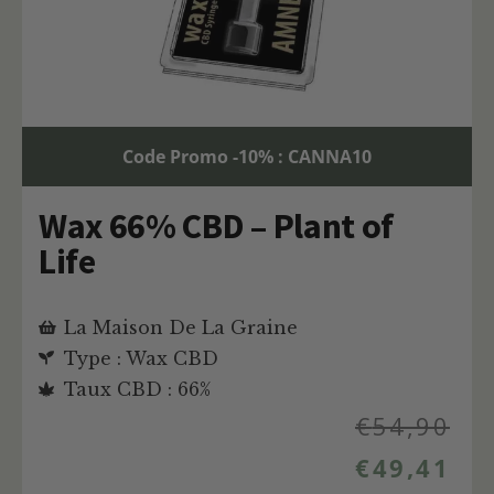
Code Promo -10% : CANNA10
Wax 66% CBD – Plant of
Life
La Maison De La Graine
Type : Wax CBD
Taux CBD : 66%
€
54,90
€
49,41