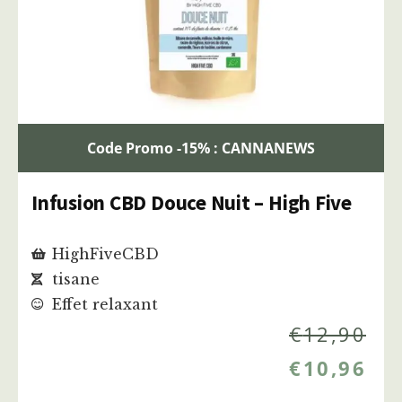
Code Promo -15% : CANNANEWS
Infusion CBD Douce Nuit – High Five
HighFiveCBD
tisane
Effet relaxant
€
12,90
€
10,96