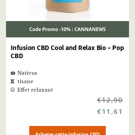
Code Promo -10% : CANNANEWS
Infusion CBD Cool and Relax Bio – Pop
CBD
Nativus
tisane
Effet relaxant
€
12,90
€
11,61
Acheter cette infusion CBD