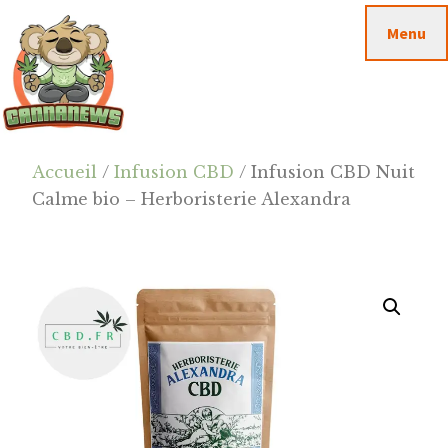
Passer
Passer
Skip
Menu
au
à
to
contenu
la
footer
principal
barre
latérale
principale
Cannanews.fr
Accueil
/
Infusion CBD
/ Infusion CBD Nuit
Calme bio – Herboristerie Alexandra