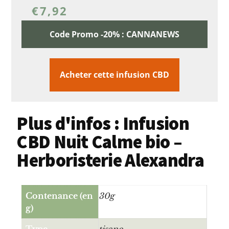
€
7,92
Code Promo -20% : CANNANEWS
Acheter cette infusion CBD
Plus d'infos : Infusion
CBD Nuit Calme bio –
Herboristerie Alexandra
Contenance (en
30g
g)
Type
tisane