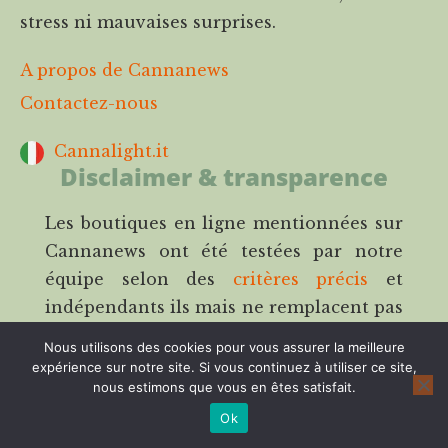
stress ni mauvaises surprises.
A propos de Cannanews
Contactez-nous
Cannalight.it
Disclaimer & transparence
Les boutiques en ligne mentionnées sur
Cannanews ont été testées par notre
équipe selon des
critères précis
et
indépendants ils mais ne remplacent pas
une analyse en laboratoire ou un avis
Nous utilisons des cookies pour vous assurer la meilleure
médical. Notre modèle repose sur
expérience sur notre site. Si vous continuez à utiliser ce site,
nous estimons que vous en êtes satisfait.
l’affiliation : cela signifie que nous
pouvons percevoir une commission si
Ok
vous passez commande via nos liens,