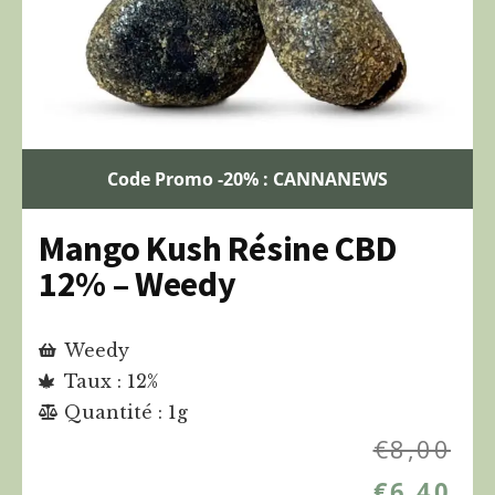
Code Promo -20% : CANNANEWS
Mango Kush Résine CBD
12% – Weedy
Weedy
Taux : 12%
Quantité : 1g
€
8,00
€
6,40