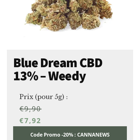
Blue Dream CBD
13% – Weedy
Prix (pour 5g) :
€
9,90
€
7,92
Code Promo -20% : CANNANEWS