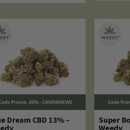
Code Promo -20% : CANNANEWS
Code Pro
ue Dream CBD 13% –
Super Bo
edy
Weedy