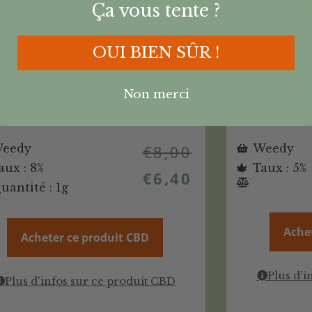
Ça vous tente ?
Code Promo -20% : CANNANEWS
Code Pro
OUI BIEN SÛR !
rawberry Résine CBD
Huile CB
Non merci
 – Weedy
Weedy
eedy
€
8,00
Weedy
aux : 8%
Taux : 5%
€
6,40
uantité : 1g
Ache
Acheter ce produit CBD
Plus d'i
Plus d'infos sur ce produit CBD