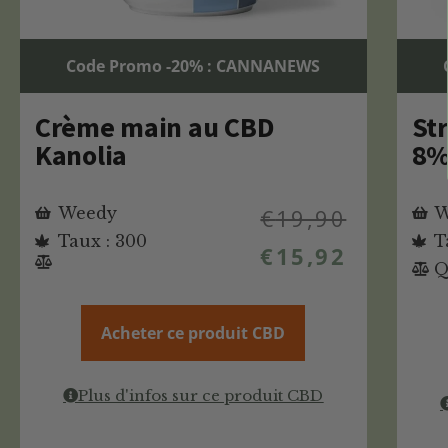
Code Promo -20% : CANNANEWS
Crème main au CBD
St
Kanolia
8%
Weedy
€
19,90
W
Taux : 300
T
€
15,92
Q
Acheter ce produit CBD
Plus d'infos sur ce produit CBD