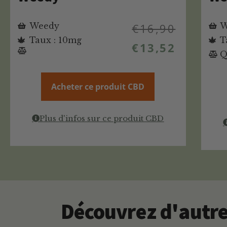
Weedy
€
16,90
W
Taux : 10mg
T
€
13,52
Q
Acheter ce produit CBD
Plus d'infos sur ce produit CBD
Découvrez d'autres