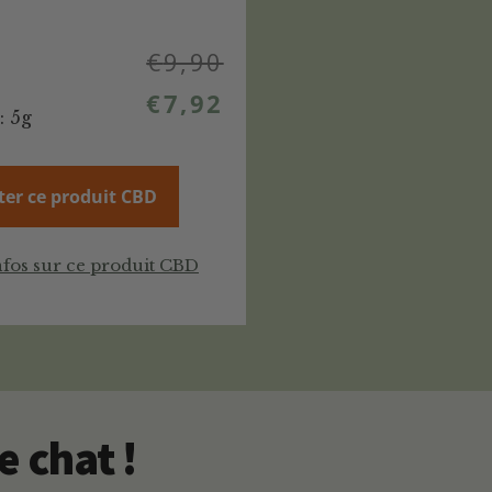
€
9,90
€
7,92
: 5g
ter ce produit CBD
nfos sur ce produit CBD
 chat !