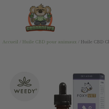
Passer
Passer
Skip
au
à
to
contenu
la
footer
principal
barre
latérale
principale
Cannanews.fr
Accueil
/
Huile CBD pour animaux
/ Huile CBD Ch