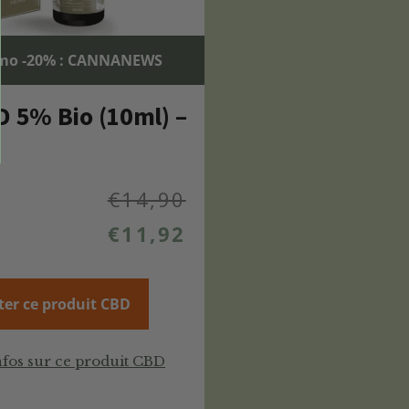
mo -20% : CANNANEWS
D 5% Bio (10ml) –
€
14,90
€
11,92
ter ce produit CBD
nfos sur ce produit CBD