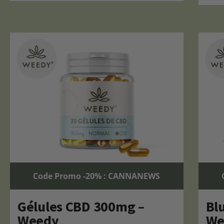
Code Promo -20% : CANNANEWS
Gélules CBD 300mg –
Bl
Weedy
We