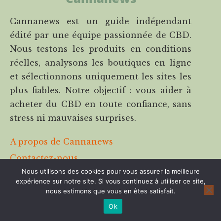
Cannanews est un guide indépendant
édité par une équipe passionnée de CBD.
Nous testons les produits en conditions
réelles, analysons les boutiques en ligne
et sélectionnons uniquement les sites les
plus fiables. Notre objectif : vous aider à
acheter du CBD en toute confiance, sans
stress ni mauvaises surprises.
A propos de Cannanews
Contactez-nous
Nous utilisons des cookies pour vous assurer la meilleure
Cannalight.it
expérience sur notre site. Si vous continuez à utiliser ce site,
Disclaimer & transparence
nous estimons que vous en êtes satisfait.
Ok
Les boutiques en ligne mentionnées sur