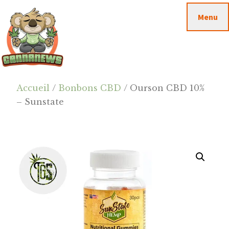
Passer
Passer
Skip
Menu
au
à
to
contenu
la
footer
principal
barre
latérale
principale
Cannanews.fr
Accueil
/
Bonbons CBD
/ Ourson CBD 10%
– Sunstate