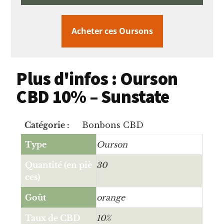
Acheter ces Oursons
Plus d'infos : Ourson
CBD 10% – Sunstate
Catégorie :
Bonbons CBD
Type
Ourson
Quantité (en piè
30
ces)
Goût
orange
Taux de CBD
10%