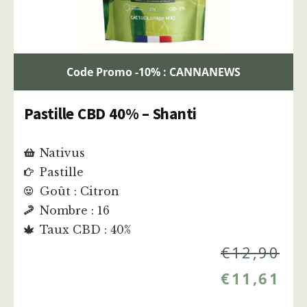
Code Promo -10% : CANNANEWS
Pastille CBD 40% – Shanti
Nativus
Pastille
Goût : Citron
Nombre : 16
Taux CBD : 40%
€
12,90
€
11,61