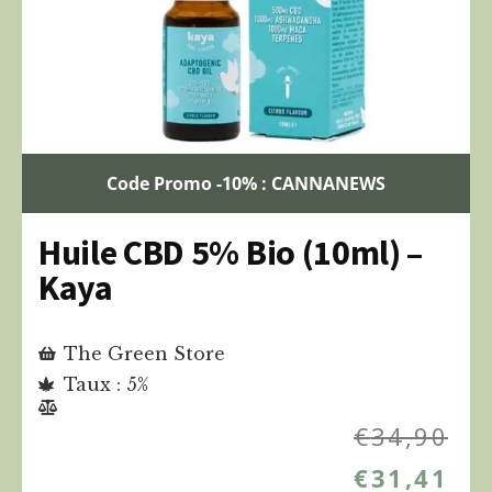
Code Promo -10% : CANNANEWS
Huile CBD 5% Bio (10ml) –
Kaya
The Green Store
Taux : 5%
€
34,90
€
31,41