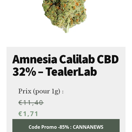
Amnesia Calilab CBD
32% – TealerLab
Prix (pour 1g) :
€
11,40
€
1,71
Code Promo -85% : CANNANEWS