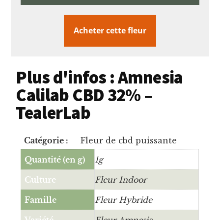
Acheter cette fleur
Plus d'infos : Amnesia
Calilab CBD 32% –
TealerLab
Catégorie :
Fleur de cbd puissante
Quantité (en g)
1g
Culture
Fleur Indoor
Famille
Fleur Hybride
Variété
Fleur Amnesia