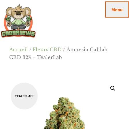
Passer
Passer
Skip
Menu
au
à
to
contenu
la
footer
principal
barre
latérale
principale
Cannanews.fr
Accueil
/
Fleurs CBD
/ Amnesia Calilab
CBD 32% – TealerLab