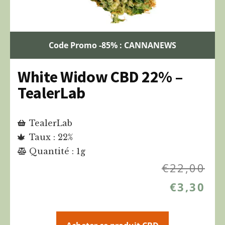
Code Promo -85% : CANNANEWS
White Widow CBD 22% –
TealerLab
TealerLab
Taux : 22%
Quantité : 1g
€
22,00
€
3,30