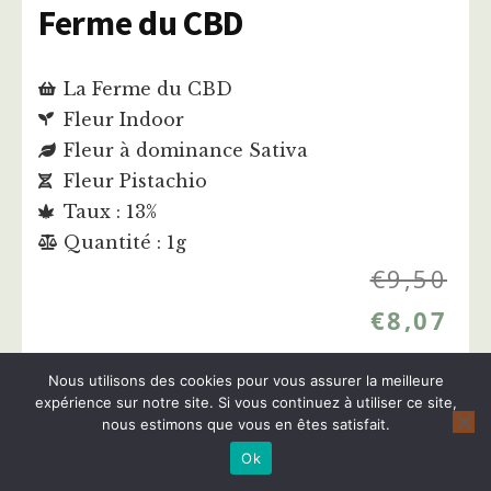
Ferme du CBD
La Ferme du CBD
Fleur Indoor
Fleur à dominance Sativa
Fleur Pistachio
Taux : 13%
Quantité : 1g
€
9,50
€
8,07
Nous utilisons des cookies pour vous assurer la meilleure
Acheter cette fleur
expérience sur notre site. Si vous continuez à utiliser ce site,
nous estimons que vous en êtes satisfait.
Ok
Plus d'infos sur cette fleur CBD