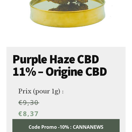
Purple Haze CBD
11% – Origine CBD
Prix (pour 1g) :
€
9,30
€
8,37
Code Promo -10% : CANNANEWS