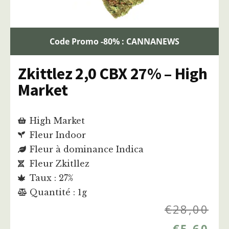
Code Promo -80% : CANNANEWS
Zkittlez 2,0 CBX 27% – High
Market
High Market
Fleur Indoor
Fleur à dominance Indica
Fleur Zkitllez
Taux : 27%
Quantité : 1g
€
28,00
€
5,60