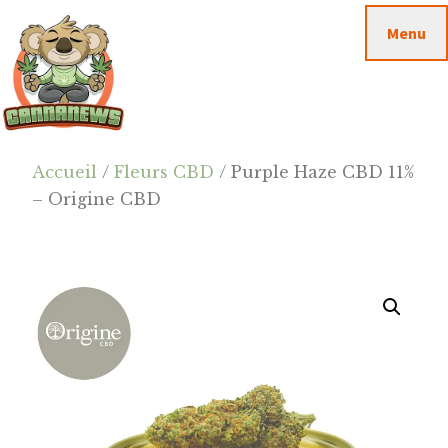
Passer
Passer
Skip
Menu
au
à
to
contenu
la
footer
principal
barre
latérale
principale
Cannanews.fr
Accueil
/
Fleurs CBD
/ Purple Haze CBD 11%
– Origine CBD