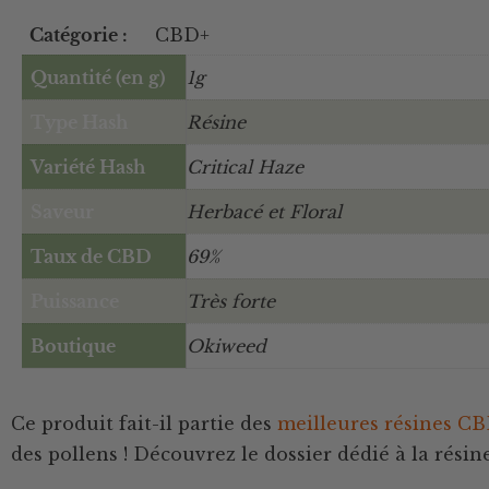
Catégorie :
CBD+
Quantité (en g)
1g
Type Hash
Résine
Variété Hash
Critical Haze
Saveur
Herbacé et Floral
Taux de CBD
69%
Puissance
Très forte
Boutique
Okiweed
Ce produit fait-il partie des
meilleures résines C
des pollens ! Découvrez le dossier dédié à la rés