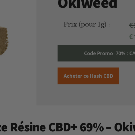
Okiweed
€
Prix (pour 1g) :
€
Code Promo -70% :
Acheter ce Hash CBD
Haze Résine CBD+ 69% – O