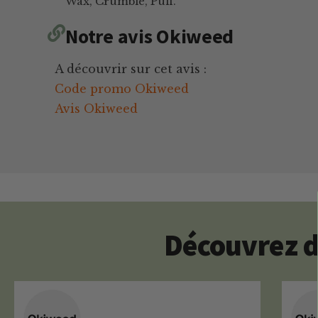
Wax, Crumble, Puff.
Notre avis Okiweed
A découvrir sur cet avis :
Code promo Okiweed
Avis Okiweed
Découvrez d