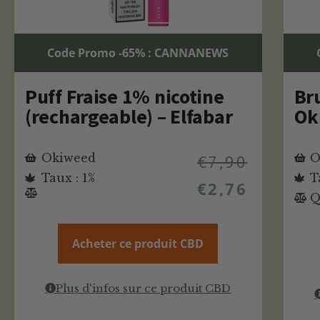
Code Promo -65% : CANNANEWS
Puff Fraise 1% nicotine
Br
(rechargeable) – Elfabar
Ok
Okiweed
€
7,90
O
Taux : 1%
T
€
2,76
Q
Acheter ce produit CBD
Plus d'infos sur ce produit CBD