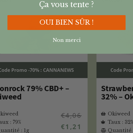
Ça vous tente ?
OUI BIEN SÛR !
Non merci
Code Promo -70% : CANNANEWS
Code Pro
onrock 79% CBD+ –
Strawbe
iweed
32% – O
kiweed
€
4,06
Okiweed
aux : 79%
Taux : 32
€
1,21
uantité : 1g
Quantité 