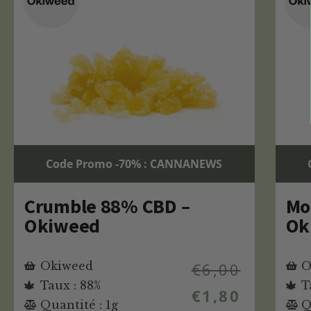
Code Promo -70% : CANNANEWS
Crumble 88% CBD –
Mo
Okiweed
Ok
Okiweed
€
6,00
O
Taux : 88%
T
€
1,80
Quantité : 1g
Q