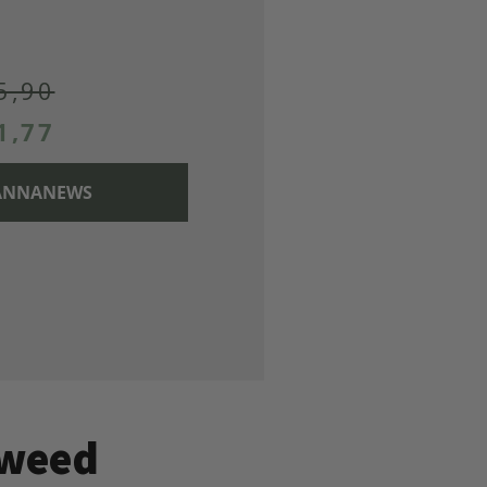
5,90
1,77
 CANNANEWS
kiweed