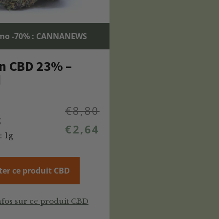
mo -70% : CANNANEWS
n CBD 23% –
d
€
8,80
%
€
2,64
: 1g
ter ce produit CBD
nfos sur ce produit CBD