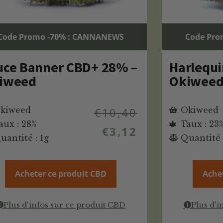
Code Promo -70% : CANNANEWS
Code Pro
uce Banner CBD+ 28% –
Harlequi
iweed
Okiwee
kiweed
€
10,40
Okiweed
aux : 28%
Taux : 23
€
3,12
uantité : 1g
Quantité 
Acheter ce produit CBD
Ache
Plus d'infos sur ce produit CBD
Plus d'i