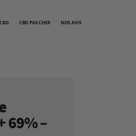
 CBD
CBD PAS CHER
NOS AVIS
e
+ 69% –