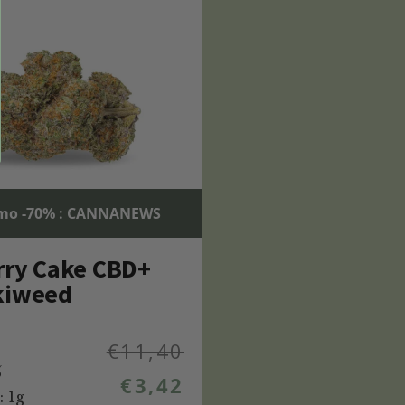
mo -70% : CANNANEWS
rry Cake CBD+
kiweed
€
11,40
%
€
3,42
: 1g