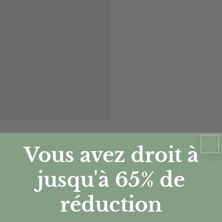
Vous avez droit à
'autres produits Okiwee
jusqu'à 65%
de
réduction