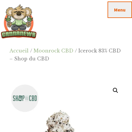
Passer
Passer
Skip
Menu
au
à
to
contenu
la
footer
principal
barre
latérale
principale
Cannanews.fr
Accueil
/
Moonrock CBD
/ Icerock 83% CBD
– Shop du CBD