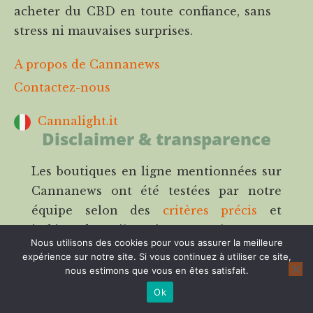
acheter du CBD en toute confiance, sans
stress ni mauvaises surprises.
A propos de Cannanews
Contactez-nous
Cannalight.it
Disclaimer & transparence
Les boutiques en ligne mentionnées sur
Cannanews ont été testées par notre
équipe selon des
critères précis
et
indépendants ils mais ne remplacent pas
Nous utilisons des cookies pour vous assurer la meilleure
une analyse en laboratoire ou un avis
expérience sur notre site. Si vous continuez à utiliser ce site,
médical. Notre modèle repose sur
nous estimons que vous en êtes satisfait.
l’affiliation : cela signifie que nous
Ok
pouvons percevoir une commission si