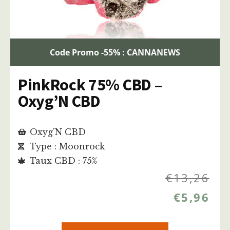
Code Promo -55% : CANNANEWS
PinkRock 75% CBD –
Oxyg’N CBD
Oxyg'N CBD
Type : Moonrock
Taux CBD : 75%
€
13,26
€
5,96