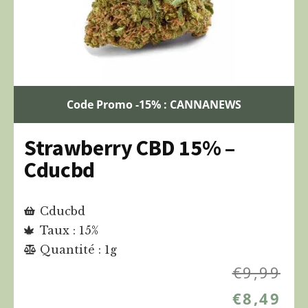
Code Promo -15% : CANNANEWS
Strawberry CBD 15% –
Cducbd
Cducbd
Taux : 15%
Quantité : 1g
€
9,99
€
8,49