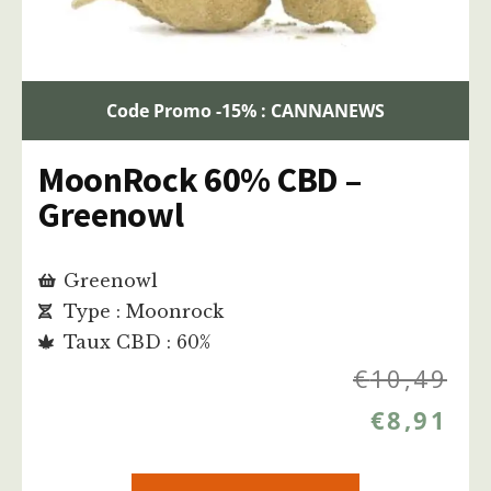
Code Promo -15% : CANNANEWS
MoonRock 60% CBD –
Greenowl
Greenowl
Type : Moonrock
Taux CBD : 60%
€
10,49
€
8,91