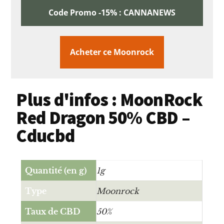
Code Promo -15% : CANNANEWS
Acheter ce Moonrock
Plus d'infos : MoonRock
Red Dragon 50% CBD –
Cducbd
Quantité (en g)
1g
Type
Moonrock
Taux de CBD
50%