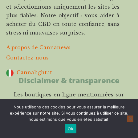
et sélectionnons uniquement les sites les
plus fiables. Notre objectif : vous aider à
acheter du CBD en toute confiance, sans
stress ni mauvaises surprises.
A propos de Cannanews
Contactez-nous
Cannalight.it
Disclaimer & transparence
Les boutiques en ligne mentionnées sur
Cannanews ont été testées par notre
Nous utilisons des cookies pour vous assurer la meilleure
équipe selon des
critères précis
et
expérience sur notre site. Si vous continuez à utiliser ce site,
nous estimons que vous en êtes satisfait.
indépendants ils mais ne remplacent pas
une analyse en laboratoire ou un avis
Ok
médical. Notre modèle repose sur