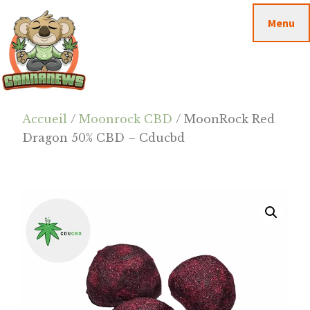
Passer
Passer
Skip
Menu
au
à
to
contenu
la
footer
principal
barre
latérale
principale
Cannanews.fr
Accueil
/
Moonrock CBD
/ MoonRock Red
Dragon 50% CBD – Cducbd