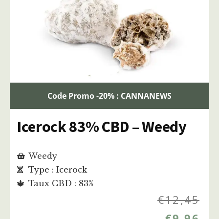
Code Promo -20% : CANNANEWS
Icerock 83% CBD – Weedy
Weedy
Type : Icerock
Taux CBD : 83%
€
12,45
€
9,96