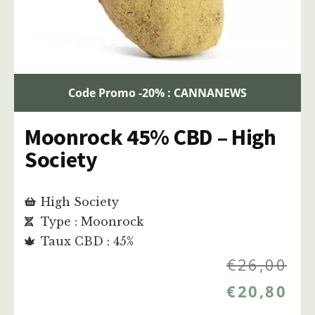
Code Promo -20% : CANNANEWS
Moonrock 45% CBD – High
Society
High Society
Type : Moonrock
Taux CBD : 45%
€
26,00
€
20,80