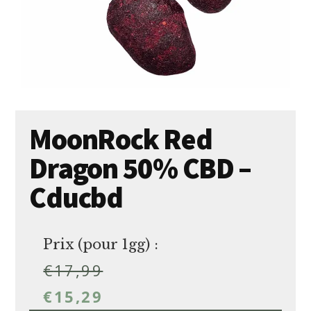
MoonRock Red
Dragon 50% CBD –
Cducbd
Prix (pour 1gg) :
€
17,99
€
15,29