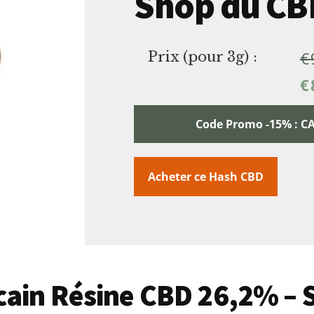
Shop du CB
€
Prix (pour 3g) :
€
Code Promo -15% :
Acheter ce Hash CBD
ocain Résine CBD 26,2% –