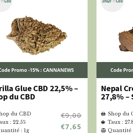
Code Promo -15% : CANNANEWS
Code Pro
rilla Glue CBD 22,5% –
Nepal C
op du CBD
27,8% – 
hop du CBD
€
9,00
Shop du
aux : 22.5%
Taux : 27.
€
7,65
uantité : 1g
Quantité 