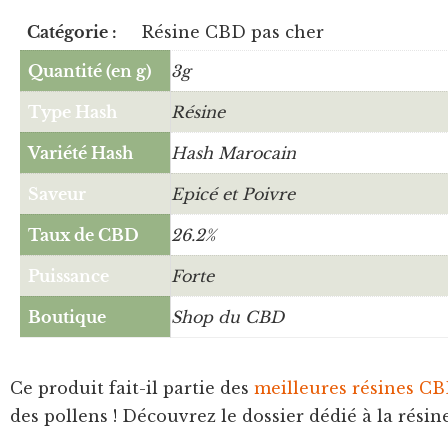
Catégorie :
Résine CBD pas cher
Quantité (en g)
3g
Type Hash
Résine
Variété Hash
Hash Marocain
Saveur
Epicé et Poivre
Taux de CBD
26.2%
Puissance
Forte
Boutique
Shop du CBD
Ce produit fait-il partie des
meilleures résines C
des pollens ! Découvrez le dossier dédié à la rés