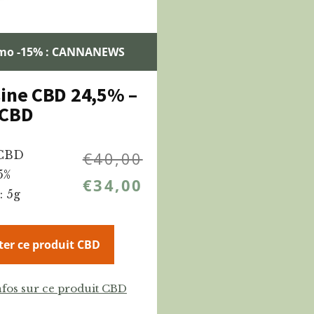
mo -15% : CANNANEWS
ine CBD 24,5% –
 CBD
 CBD
€
40,00
5%
€
34,00
: 5g
ter ce produit CBD
nfos sur ce produit CBD