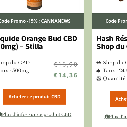
Code Promo -15% : CANNANEWS
Code Pro
liquide Orange Bud CBD
Hash Rés
0mg) – Stilla
Shop du
hop du CBD
€
16,90
Shop du
aux : 500mg
Taux : 24.
€
14,36
Quantité 
Acheter ce produit CBD
Ache
Plus d'infos sur ce produit CBD
Plus d'i