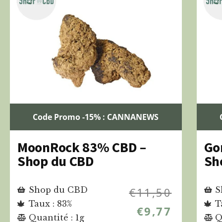
Code Promo -15% : CANNANEWS
MoonRock 83% CBD –
Go
Shop du CBD
Sh
Shop du CBD
€
11,50
S
Taux : 83%
T
€
9,77
Quantité : 1g
Q