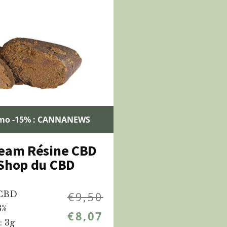
mo -15% : CANNANEWS
ream Résine CBD
Shop du CBD
 CBD
€
9,50
8%
€
8,07
: 3g