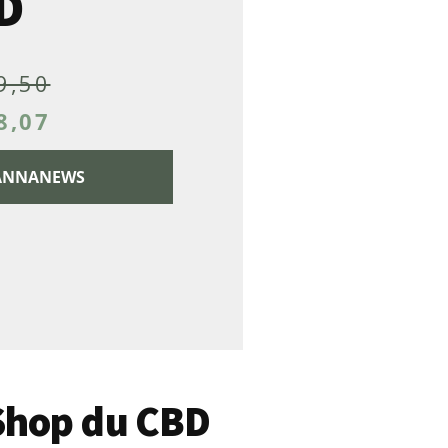
D
9,50
8,07
 CANNANEWS
 Shop du CBD