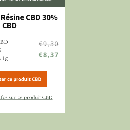
 Résine CBD 30%
e CBD
CBD
€
9,30
%
€
8,37
: 1g
ter ce produit CBD
nfos sur ce produit CBD