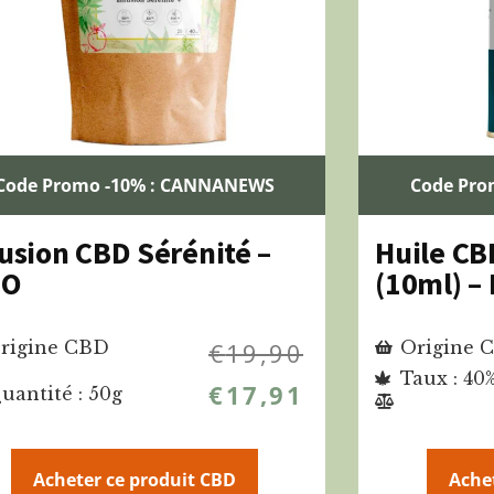
Code Promo -10% : CANNANEWS
Code Pro
fusion CBD Sérénité –
Huile CB
’O
(10ml) –
rigine CBD
€
19,90
Origine 
Taux : 40
€
17,91
uantité : 50g
Acheter ce produit CBD
Ache