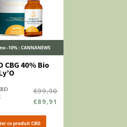
mo -10% : CANNANEWS
D CBG 40% Bio
 Ly’O
CBD
€
99,90
%
€
89,91
ter ce produit CBD