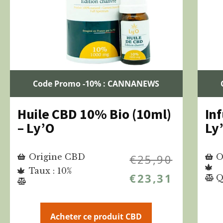
Code Promo -10% : CANNANEWS
Huile CBD 10% Bio (10ml)
In
– Ly’O
Ly
Origine CBD
€
25,90
O
Taux : 10%
€
23,31
Q
Acheter ce produit CBD