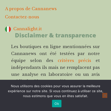
A propos de Cannanews
Contactez-nous
Cannalight.it
Disclaimer & transparence
Les boutiques en ligne mentionnées sur
Cannanews ont été testées par notre
équipe selon des
critères précis
et
indépendants ils mais ne remplacent pas
une analyse en laboratoire ou un avis
médical. Notre modèle repose sur
Nous utilisons des cookies pour vous assurer la meilleure
l’affiliation : cela signifie que nous
expérience sur notre site. Si vous continuez à utiliser ce site,
pouvons percevoir une commission si
nous estimons que vous en êtes satisfait.
vous passez commande via nos liens,
Ok
sans aucun surcoût pour vous. La