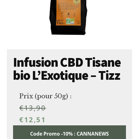
Infusion CBD Tisane
bio L’Exotique – Tizz
Prix (pour 50g) :
€
13,90
€
12,51
Code Promo -10% : CANNANEWS