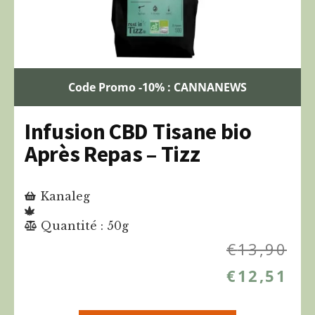
Code Promo -10% : CANNANEWS
Infusion CBD Tisane bio
Après Repas – Tizz
Kanaleg
Quantité : 50g
€
13,90
€
12,51