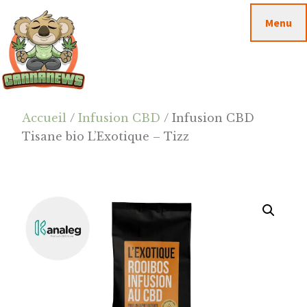
Passer
Passer
Skip
Menu
au
à
to
contenu
la
footer
principal
barre
latérale
principale
Cannanews.fr
Accueil
/
Infusion CBD
/ Infusion CBD
Tisane bio L’Exotique – Tizz