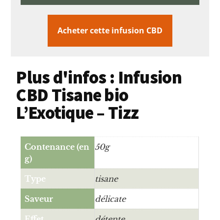
Acheter cette infusion CBD
Plus d'infos : Infusion
CBD Tisane bio
L’Exotique – Tizz
Contenance (en
50g
g)
Type
tisane
Saveur
délicate
Effet
détente