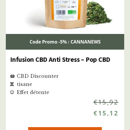
Code Promo -5% : CANNANEWS
Infusion CBD Anti Stress – Pop CBD
CBD Discounter
tisane
Effet détente
€
15,92
€
15,12