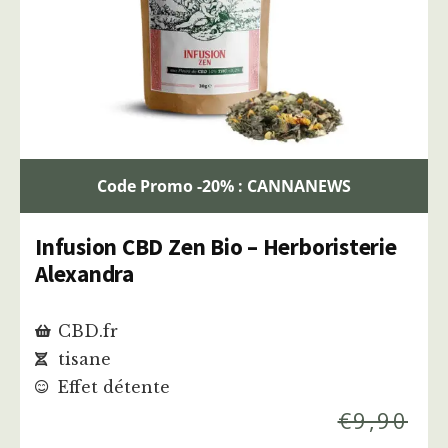
Code Promo -20% : CANNANEWS
Infusion CBD Zen Bio – Herboristerie
Alexandra
CBD.fr
tisane
Effet détente
€
9,90