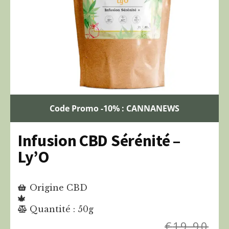
Code Promo -10% : CANNANEWS
Infusion CBD Sérénité –
Ly’O
Origine CBD
Quantité : 50g
€
19,90