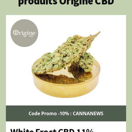
produits Origine CBD
Code Promo -10% : CANNANEWS
White Frost CBD 11% –