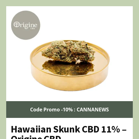
Code Promo -10% : CANNANEWS
Hawaiian Skunk CBD 11% –