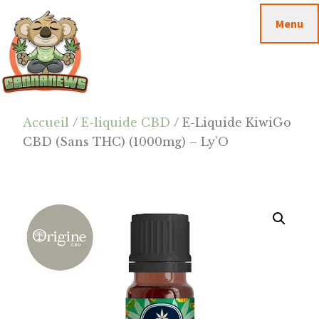
Passer
Passer
Skip
Menu
au
à
to
contenu
la
footer
principal
barre
latérale
principale
Cannanews.fr
Accueil
/
E-liquide CBD
/ E-Liquide KiwiGo
CBD (Sans THC) (1000mg) – Ly’O