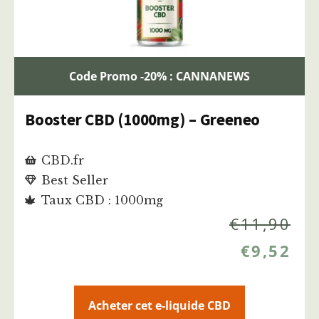
Code Promo -20% : CANNANEWS
Booster CBD (1000mg) – Greeneo
CBD.fr
Best Seller
Taux CBD : 1000mg
€
11,90
€
9,52
Acheter cet e-liquide CBD