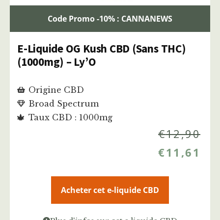
Code Promo -10% : CANNANEWS
E-Liquide OG Kush CBD (Sans THC)
(1000mg) – Ly’O
Origine CBD
Broad Spectrum
Taux CBD : 1000mg
€
12,90
€
11,61
Acheter cet e-liquide CBD