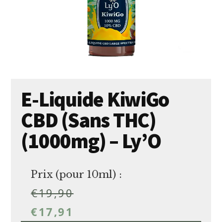
E-Liquide KiwiGo
CBD (Sans THC)
(1000mg) – Ly’O
Prix (pour 10ml) :
€
19,90
€
17,91