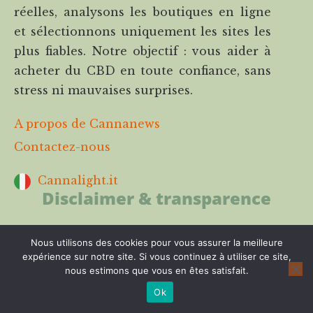
réelles, analysons les boutiques en ligne
et sélectionnons uniquement les sites les
plus fiables. Notre objectif : vous aider à
acheter du CBD en toute confiance, sans
stress ni mauvaises surprises.
A propos de Cannanews
Contactez-nous
Cannalight.it
Disclaimer & transparence
Les boutiques en ligne mentionnées sur
Nous utilisons des cookies pour vous assurer la meilleure
Cannanews ont été testées par notre
expérience sur notre site. Si vous continuez à utiliser ce site,
équipe selon des
critères précis
et
nous estimons que vous en êtes satisfait.
indépendants ils mais ne remplacent pas
Ok
une analyse en laboratoire ou un avis