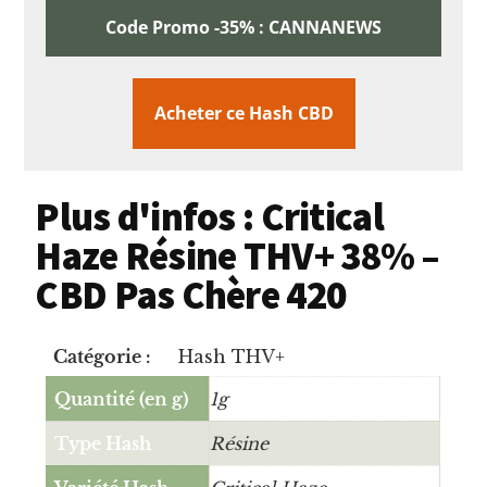
Code Promo -35% : CANNANEWS
Acheter ce Hash CBD
Plus d'infos : Critical
Haze Résine THV+ 38% –
CBD Pas Chère 420
Catégorie :
Hash THV+
Quantité (en g)
1g
Type Hash
Résine