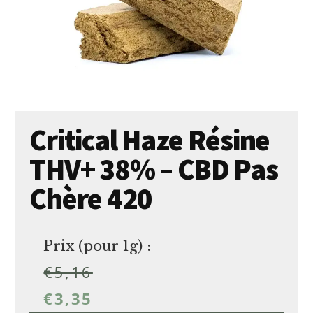
Critical Haze Résine
THV+ 38% – CBD Pas
Chère 420
Prix (pour 1g) :
€
5,16
€
3,35