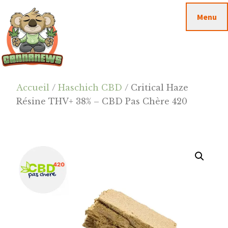
Passer
Passer
Skip
Menu
au
à
to
contenu
la
footer
principal
barre
latérale
principale
Cannanews.fr
Accueil
/
Haschich CBD
/ Critical Haze
Résine THV+ 38% – CBD Pas Chère 420