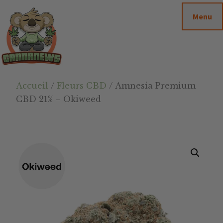
Passer
Passer
Skip
Menu
au
à
to
contenu
la
footer
principal
barre
latérale
principale
Cannanews.fr
Accueil
/
Fleurs CBD
/ Amnesia Premium
CBD 21% – Okiweed