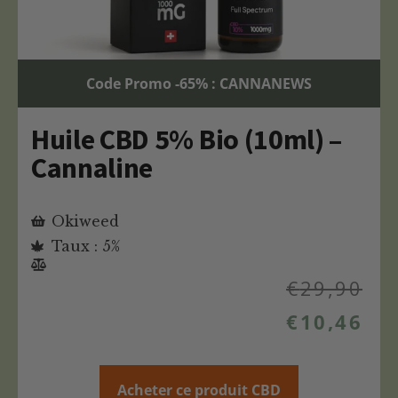
Code Promo -65% : CANNANEWS
Huile CBD 5% Bio (10ml) –
Cannaline
Okiweed
Taux : 5%
€
29,90
€
10,46
Acheter ce produit CBD