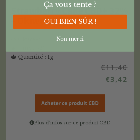
Ça vous tente ?
Strawberry Cake CBD+ 32%
– Okiweed
OUI BIEN SÛR !
Non merci
Okiweed
Taux : 32%
Quantité : 1g
€
11,40
€
3,42
Acheter ce produit CBD
Plus d'infos sur ce produit CBD