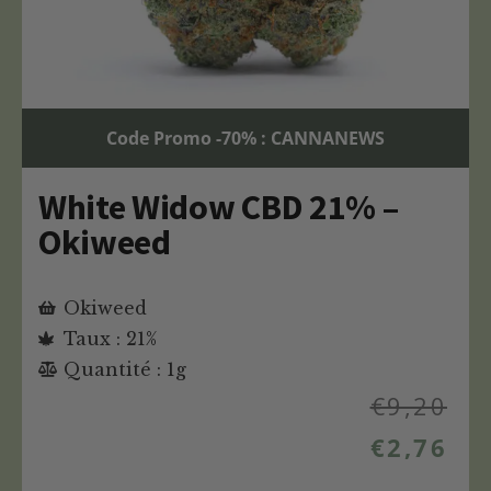
Code Promo -70% : CANNANEWS
White Widow CBD 21% –
Okiweed
Okiweed
Taux : 21%
Quantité : 1g
€
9,20
€
2,76