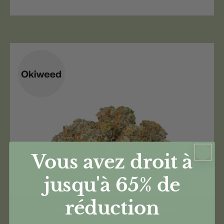
Vous avez droit à
jusqu'à 65%
de
réduction
Code Promo -70% : CANNANEWS