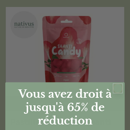
Vous avez droit à
Code Promo -10% : CANNANEWS
jusqu'à 65%
de
réduction
Pastille CBD 40% – Shanti