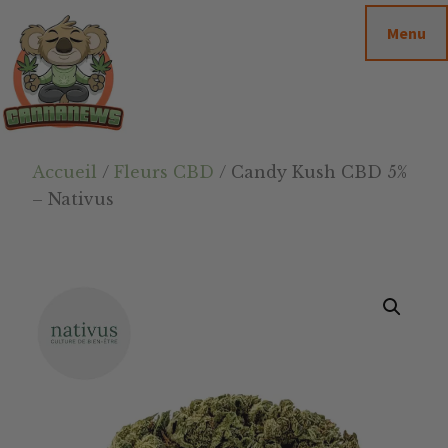
Passer
Passer
Skip
Menu
au
à
to
contenu
la
footer
principal
barre
latérale
principale
Cannanews.fr
Accueil
/
Fleurs CBD
/ Candy Kush CBD 5%
– Nativus