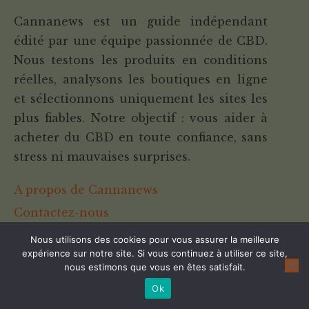
Cannanews est un guide indépendant
édité par une équipe passionnée de CBD.
Nous testons les produits en conditions
réelles, analysons les boutiques en ligne
et sélectionnons uniquement les sites les
plus fiables. Notre objectif : vous aider à
acheter du CBD en toute confiance, sans
stress ni mauvaises surprises.
A propos de Cannanews
Contactez-nous
Nous utilisons des cookies pour vous assurer la meilleure
Cannalight.it
expérience sur notre site. Si vous continuez à utiliser ce site,
Disclaimer & transparence
nous estimons que vous en êtes satisfait.
Ok
Les boutiques en ligne mentionnées sur