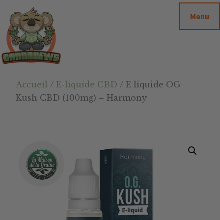
Passer
Passer
Skip
Menu
au
à
to
contenu
la
footer
principal
barre
latérale
principale
Cannanews.fr
Accueil
/
E-liquide CBD
/ E liquide OG
Kush CBD (100mg) – Harmony