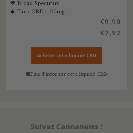
Broad Spectrum
Taux CBD : 100mg
€
9,90
€
7,92
Acheter cet e-liquide CBD
Plus d'infos sur cet e liquide CBD
Suivez Cannanews !