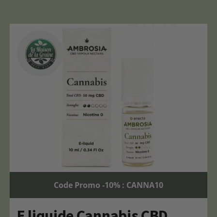
Code Promo -10% : CANNA10
E liquide Cannabis CBD