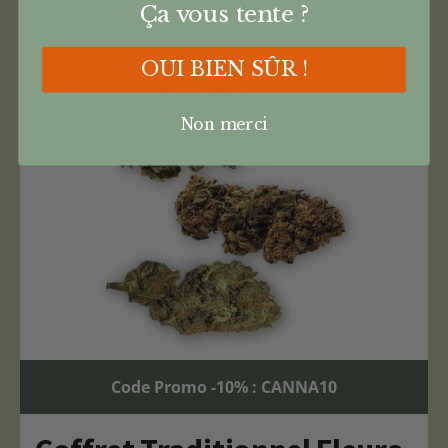
Ça vous tente ?
OUI BIEN SÛR !
Non merci
Code Promo -10% : CANNA10