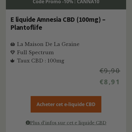
Code Promo -10% : CANNA10
E liquide Amnesia CBD (100mg) –
Plantoflife
La Maison De La Graine
Full Spectrum
Taux CBD : 100mg
€
9,90
€
8,91
Acheter cet e-liquide CBD
Plus d'infos sur cet e liquide CBD