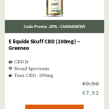
Code Promo -20% : CANNANEWS
E liquide Skuff CBD (100mg) –
Greeneo
CBD.fr
Broad Spectrum
Taux CBD : 100mg
€
9,90
€
7,92