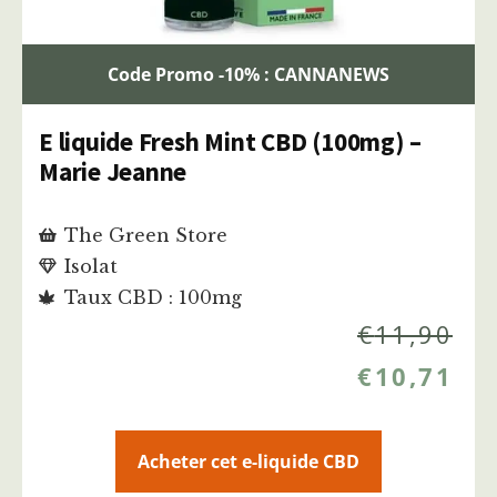
Code Promo -10% : CANNANEWS
E liquide Fresh Mint CBD (100mg) –
Marie Jeanne
The Green Store
Isolat
Taux CBD : 100mg
€
11,90
€
10,71
Acheter cet e-liquide CBD