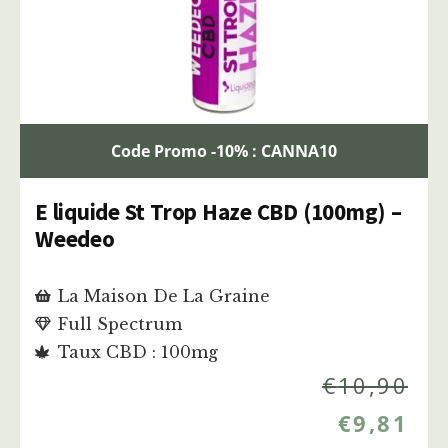
Code Promo -10% : CANNA10
E liquide St Trop Haze CBD (100mg) –
Weedeo
La Maison De La Graine
Full Spectrum
Taux CBD : 100mg
€
10,90
€
9,81