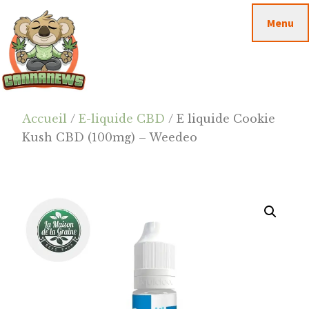
Passer
Passer
Skip
Menu
au
à
to
contenu
la
footer
principal
barre
latérale
principale
Cannanews.fr
Accueil
/
E-liquide CBD
/ E liquide Cookie
Kush CBD (100mg) – Weedeo