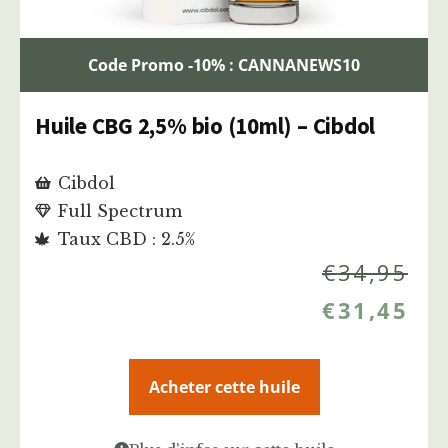
Code Promo -10% : CANNANEWS10
Huile CBG 2,5% bio (10ml) – Cibdol
Cibdol
Full Spectrum
Taux CBD : 2.5%
€
34,95
€
31,45
Acheter cette huile