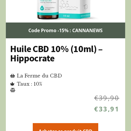
Code Promo -15% : CANNANEWS
Huile CBD 10% (10ml) –
Hippocrate
La Ferme du CBD
Taux : 10%
€
39,90
€
33,91