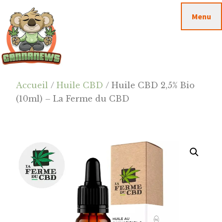
Passer
Passer
Skip
Menu
au
à
to
contenu
la
footer
principal
barre
latérale
principale
Cannanews.fr
Accueil
/
Huile CBD
/ Huile CBD 2,5% Bio
(10ml) – La Ferme du CBD